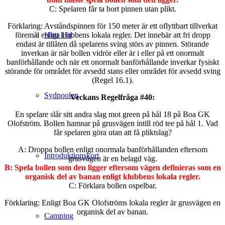
C: Spelaren får ta bort pinnen utan plikt.
Förklaring: Avståndspinnen för 150 meter är ett oflyttbart tillverkat
föremål enligt klubbens lokala regler. Det innebär att fri dropp
Hitta Hit
endast är tillåten då spelarens sving störs av pinnen. Störande
inverkan är när bollen vidrör eller är i eller på ett onormalt
banförhållande och när ett onormalt banförhållande inverkar fysiskt
störande för området för avsedd stans eller området för avsedd sving
(Regel 16.1).
Sydpoolen
Veckans Regelfråga #40:
En spelare slår sitt andra slag mot green på hål 18 på Boa GK
Olofström. Bollen hamnar på grusvägen intill röd tee på hål 1. Vad
får spelaren göra utan att få pliktslag?
A: Droppa bollen enligt onormala banförhållanden eftersom
Introduktionskort
grusvägen är en belagd väg.
B: Spela bollen som den ligger eftersom vägen definieras som en
organisk del av banan enligt klubbens lokala regler.
C: Förklara bollen ospelbar.
Förklaring: Enligt Boa GK Olofströms lokala regler är grusvägen en
organisk del av banan.
Camping