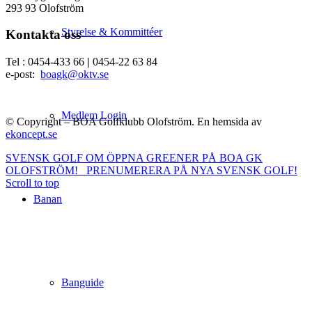
293 93 Olofström
Styrelse & Kommittéer
Kontakta oss
Tel : 0454-433 66
|
0454-22 63 84
e-post:
boagk@oktv.se
Medlem Login
© Copyright – BOA Golfklubb Olofström. En hemsida av
ekoncept.se
SVENSK GOLF OM ÖPPNA GREENER PÅ BOA GK
OLOFSTRÖM!
PRENUMERERA PÅ NYA SVENSK GOLF!
Scroll to top
Banan
Banguide