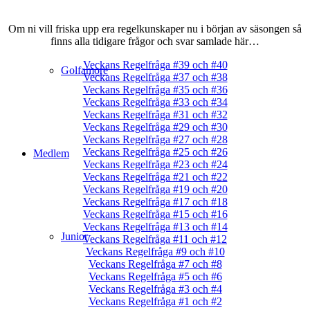
.
Om ni vill friska upp era regelkunskaper nu i början av säsongen så
finns alla tidigare frågor och svar samlade här…
Veckans Regelfråga #39 och #40
Golfamore
Veckans Regelfråga #37 och #38
Veckans Regelfråga #35 och #36
Veckans Regelfråga #33 och #34
Veckans Regelfråga #31 och #32
Veckans Regelfråga #29 och #30
Veckans Regelfråga #27 och #28
Veckans Regelfråga #25 och #26
Medlem
Veckans Regelfråga #23 och #24
Veckans Regelfråga #21 och #22
Veckans Regelfråga #19 och #20
Veckans Regelfråga #17 och #18
Veckans Regelfråga #15 och #16
Veckans Regelfråga #13 och #14
Junior
Veckans Regelfråga #11 och #12
Veckans Regelfråga #9 och #10
Veckans Regelfråga #7 och #8
Veckans Regelfråga #5 och #6
Veckans Regelfråga #3 och #4
Veckans Regelfråga #1 och #2