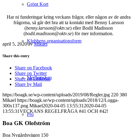
Grönt Kort
.
Har ni funderingar kring veckans frågor, eller någon av de andra
frågorna, så går det bra att ta kontakt med Benny Larsson
(
benny.larsson@oktv.se
) eller Bodil Madisson
(
bodil.madisson@oktv.se
) för mer information.
Klubbens organisationsform
april 5, 2020
/
av
Mikael
Share this entry
Share on Facebook
Share on Twitter
Medlemskap
Share on Linkedin
Share by Mail
https://boagk.se/wp-content/uploads/2019/08/Regler.jpg
220
380
Mikael
https://boagk.se/wp-content/uploads/2018/12/Logga-
300x137.png
Mikael
2020-04-05 13:55:31
2020-04-05
13:55:31
VECKANS REGELFRÅGA #41 OCH #42!
Pro
Boa GK Olofström
Boa Nygårdsvägen 150