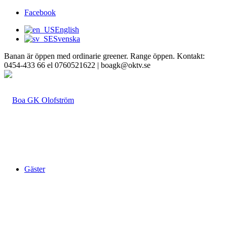
Facebook
English
Svenska
Banan är öppen med ordinarie greener. Range öppen. Kontakt:
0454-433 66 el 0760521622 | boagk@oktv.se
Gäster