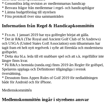
* Genomföra årlig revision av medlemmarnas handicap
* Besvara frågor från medlemmar i regel- och handicapfrågor
* Lämna budgetförslag till styrelsen
* Föra protokoll över sina sammanträden
Information från Regel & Handicapkommittén
* Fr.o.m. 1 januari 2019 har nya golfregler börjat att gälla.
* Det är R&A (The Royal and Ancient Golf Club of St Andrews)
och USGA (United States Golf Association) som tillsammans har
tagit fram ett helt nytt regelverk i syfte att förenkla och modernisera
golfspelet.
* Detta ska bl.a. leda till ett snabbare spel och att s.k. regelfällor inte
längre finns kvar.
* På R&A:s hemsida (randa.org) finns 2019 års Regler för golfspel,
Spelarens upplaga och Definitioner tillgängliga i svensk
översättning.
* Dessutom finns Appen Rules of Golf 2019 för nedladdningen
både för Android och för iPhone.
Medlemskommittén
Medlemskommittén ingår i styrelsens ansvar