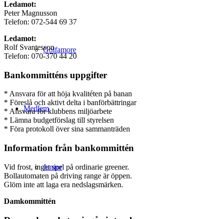
Ledamot:
Peter Magnusson
Telefon: 072-544 69 37
Ledamot:
Rolf Svantesson
Golfamore
Telefon: 070-370 44 20
Bankommitténs uppgifter
* Ansvara för att höja kvalitéten på banan
* Föreslå och aktivt delta i banförbättringar
Medlem
* Ansvara för klubbens miljöarbete
* Lämna budgetförslag till styrelsen
* Föra protokoll över sina sammanträden
Information från bankommittén
Vid frost, inget spel på ordinarie greener.
Junior
Bollautomaten på driving range är öppen.
Glöm inte att laga era nedslagsmärken.
Damkommittén