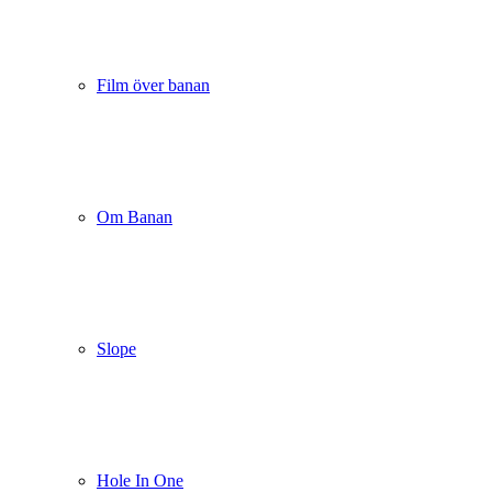
Film över banan
Om Banan
Slope
Hole In One