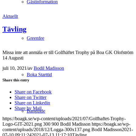
Gästinformation
Aktuellt
Tävling
Greenfee
Missa inte att anmäla er till Golfhäftet Trophy på Boa GK Olofström
14 Augusti
juli 10, 2021
/
av
Bodil Madisson
Boka Starttid
Share this entry
Share on Facebook
Share on Twitter
Share on Linkedin
Share by Mail
Banguide
https://boagk.se/wp-content/uploads/2021/07/Golfhaftet-Trophy-
Logo-GIT-2021.png
300
900
Bodil Madisson
https://boagk.se/wp-
content/uploads/2018/12/Logga-300x137.png
Bodil Madisson
2021-
07-10 09:11:24
2021-07-13 11:17:10
Tävling