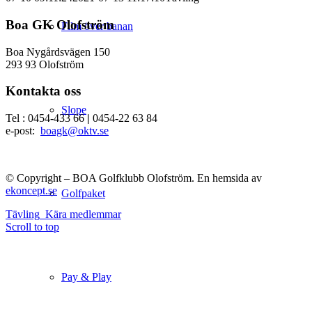
Boa GK Olofström
Film över banan
Boa Nygårdsvägen 150
293 93 Olofström
Kontakta oss
Slope
Tel : 0454-433 66
|
0454-22 63 84
e-post:
boagk@oktv.se
© Copyright – BOA Golfklubb Olofström. En hemsida av
ekoncept.se
Golfpaket
Tävling
Kära medlemmar
Scroll to top
Pay & Play