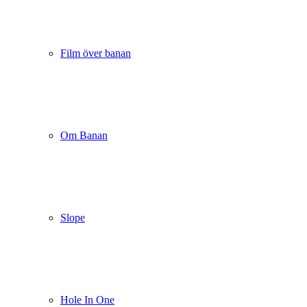
Film över banan
Om Banan
Slope
Hole In One