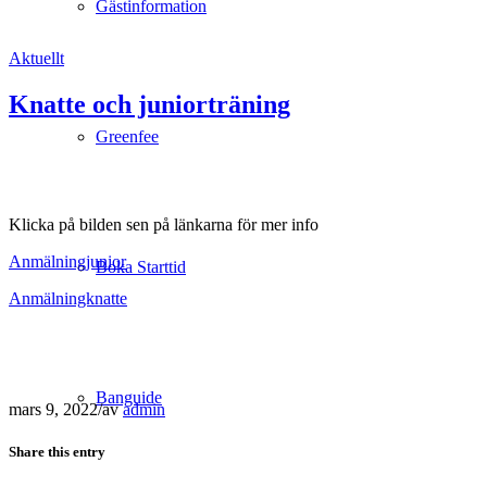
Gästinformation
Aktuellt
Knatte och juniorträning
Greenfee
Klicka på bilden sen på länkarna för mer info
Anmälningjunior
Boka Starttid
Anmälningknatte
Banguide
mars 9, 2022
/
av
admin
Share this entry