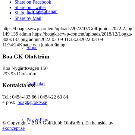
Share on Facebook
Share on Twitter
Film över banan
Share on Linkedin
Share by Mail
https://boagk.se/wp-content/uploads/2022/03/Golf-junior-2022-2.jpg
149
135
admin
https://boagk.se/wp-content/uploads/2018/12/Logga-
300x137.png
admin
2022-03-09 11:33:23
2022-03-09
11:34:24
Knatte och juniorträning
Slope
Boa GK Olofström
Boa Nygårdsvägen 150
293 93 Olofström
Golfpaket
Kontakta oss
Tel : 0454-433 66
|
0454-22 63 84
e-post:
boagk@oktv.se
Pay & Play
© Copyright – BOA Golfklubb Olofström. En hemsida av
ekoncept.se