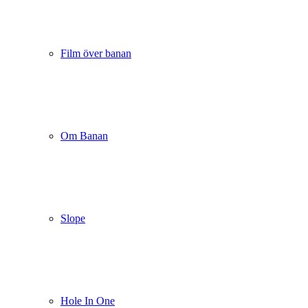
Film över banan
Om Banan
Slope
Hole In One