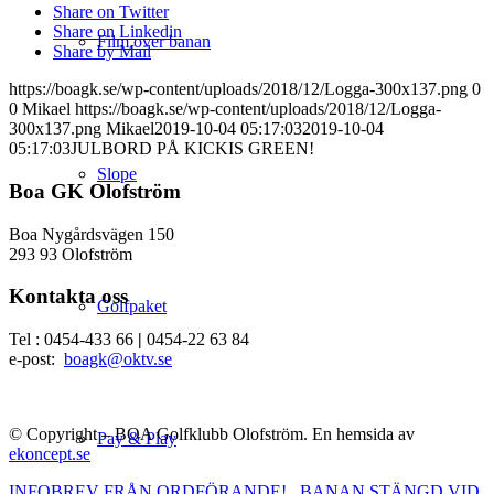
Share on Twitter
Share on Linkedin
Film över banan
Share by Mail
https://boagk.se/wp-content/uploads/2018/12/Logga-300x137.png
0
0
Mikael
https://boagk.se/wp-content/uploads/2018/12/Logga-
300x137.png
Mikael
2019-10-04 05:17:03
2019-10-04
05:17:03
JULBORD PÅ KICKIS GREEN!
Slope
Boa GK Olofström
Boa Nygårdsvägen 150
293 93 Olofström
Kontakta oss
Golfpaket
Tel : 0454-433 66
|
0454-22 63 84
e-post:
boagk@oktv.se
© Copyright – BOA Golfklubb Olofström. En hemsida av
Pay & Play
ekoncept.se
INFOBREV FRÅN ORDFÖRANDE!
BANAN STÄNGD VID