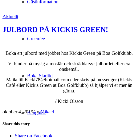
Gästinformation
Aktuellt
JULBORD PÅ KICKIS GREEN!
Greenfee
Boka ert julbord med jobbet hos Kickis Green på Boa Golfklubb.
Vi bjuder på mysig atmosfär och skräddarsyr julbordet efter era
önskemål.
Boka Starttid
Maila till Kicki78@hotmail.com eller skriv på messenger (Kickis
Café eller Kickis Green at Boa Golfklubb) så hjälper vi er mer än
gärna.
/ Kicki Olsson
oktober 4, 2019
/
av
Mikael
Banguide
Share this entry
Share on Facebook