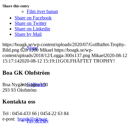
Share this entry
Film över banan
Share on Facebook
Share on Twitter
Share on Linkedin
Share by Mail
https://boagk.se/wp-content/uploads/2020/07/Golfhäftet-Trophy-
Slope
Bild.png
628
1200
Mikael
https://boagk.se/wp-
content/uploads/2018/12/Logga-300x137.png
Mikael
2020-08-12
15:17:14
2020-08-12 15:19:11
GOLFHÄFTET TROPHY!
Boa GK Olofström
Golfpaket
Boa Nygårdsvägen 150
293 93 Olofström
Kontakta oss
Tel : 0454-433 66
|
0454-22 63 84
e-post:
boagk@oktv.se
Pay & Play