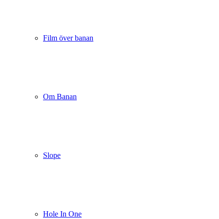
Film över banan
Om Banan
Slope
Hole In One