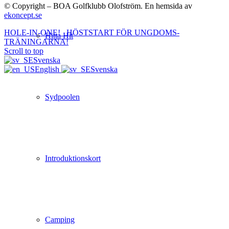
© Copyright – BOA Golfklubb Olofström. En hemsida av
ekoncept.se
HOLE-IN-ONE!
HÖSTSTART FÖR UNGDOMS-
Hitta Hit
TRÄNINGARNA!
Scroll to top
Svenska
English
Svenska
Sydpoolen
Introduktionskort
Camping