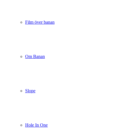
Film över banan
Om Banan
Slope
Hole In One