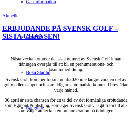
Gästinformation
Aktuellt
ERBJUDANDE PÅ SVENSK GOLF –
SISTA CHANSEN!
Greenfee
Nästa vecka kommer det sista numret av Svensk Golf innan
tidningen övergår till att bli en prenumerations- och
lösnummertidning.
Boka Starttid
Svensk Golf kommer fr.o.m. nr. 4/2020 inte längre vara en del av
golfmedlemskapet och som tidigare automatiskt komma i brevlådan
varje månad.
30 april är sista chansen för att ta del av det förmånliga erbjudande
som Egmont Publishing, som äger Svensk Golf, tagit fram till alla
Banguide
som väljer att teckna en prenumeration på tidningen.
.