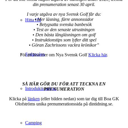
din prenumeration senast 30 april.
I varje utgåva av nya Svensk Golf får du:
• Mer läsning, färre annonssidor
Hitta Hit
• Betygsatta svenska banbesök
• Test av den senaste utrustningen
• Den bästa långläsningen om golf
• Instruktionstips som lyfter ditt spel
• Göran Zachrissons vackra krönikor”
Sydpoolen
För att läsa mer om Nya Svensk Golf
Klicka här
.
.
.
.
.
SÅ HÄR GÖR DU FÖR ATT TECKNA EN
Introduktionskort
PRENUMERATION
Klicka på
länken
(eller bilden nedan) som tar dig till Boa GK
Olofströms unika prenumerationssida på dintidning.se.
.
.
Camping