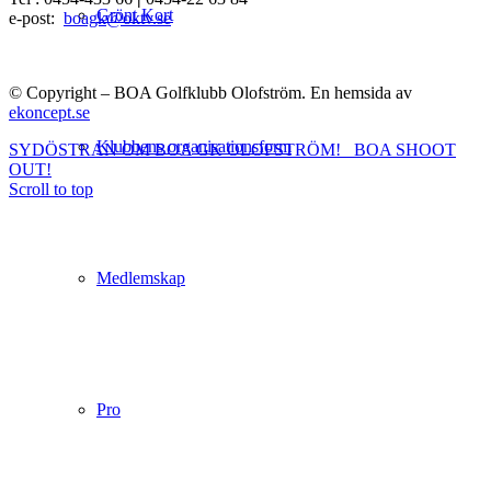
Grönt Kort
e-post:
boagk@oktv.se
© Copyright – BOA Golfklubb Olofström. En hemsida av
ekoncept.se
Klubbens organisationsform
SYDÖSTRAN OM BOA GK OLOFSTRÖM!
BOA SHOOT
OUT!
Scroll to top
Medlemskap
Pro