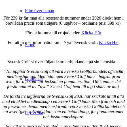
.
Film över banan
För 239 kr får man alla resterande nummer under 2020 direkt hem i
brevlådan precis som tidigare (6 utgåvor – ordinarie pris: 399 kr).
För att komma till erbjudandet:
Klicka Här
.
För att få mer information om ”Nya” Svensk Golf:
Klicka Här
.
Slope
Svensk Golf skriver följande om erbjudandet på sin hemsida…
”Nu upphör Svensk Golf att vara Svenska Golfförbundets officiella
medlemstidning. Men tidningen Svensk Golf finns i högsta grad
Golfpaket
kvar, för dig som har tecknat en prenumeration. Då kommer det
första numret av ”nya” Svensk Golf hem till dig i slutet av maj.
De första tre utgåvorna av Svensk Golf 2020 har skickats ut till alla
med ett aktivt medlemskap i en Svensk Golfklubb. Men från och med
nu försvinner denna medlemsförmån via Svenska Golfförbundet och
nu lever Svensk Golf vidare som en betaltidning, för prenumeranter
Pay & Play
och lösnummerköpare.
För att inte missa någon utgåva av tidningen under 2020, teckna