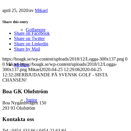
april 25, 2020
/
av
Mikael
Share this entry
Golfamore
Share on Facebook
Share on Twitter
Share on Linkedin
Share by Mail
https://boagk.se/wp-content/uploads/2018/12/Logga-300x137.png
0
0
Mikael
https://boagk.se/wp-content/uploads/2018/12/Logga-
Medlem
300x137.png
Mikael
2020-04-25 12:29:06
2020-04-25
12:32:28
ERBJUDANDE PÅ SVENSK GOLF - SISTA
CHANSEN!
Boa GK Olofström
Junior
Boa Nygårdsvägen 150
293 93 Olofström
Kontakta oss
Tel : 0454-433 66
|
0454-22 63 84