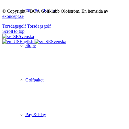
Film över banan
© Copyright – BOA Golfklubb Olofström. En hemsida av
ekoncept.se
Torsdagsgolf
Torsdagsgolf
Scroll to top
Svenska
English
Svenska
Slope
Golfpaket
Pay & Play