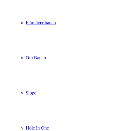
Film över banan
Om Banan
Slope
Hole In One