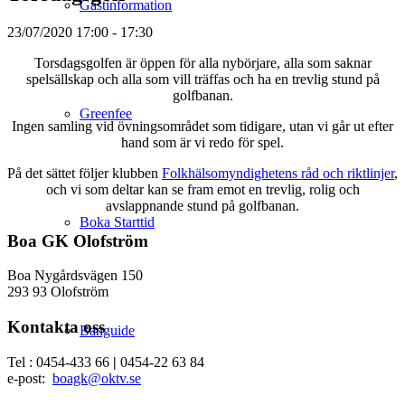
Gästinformation
23/07/2020
17:00 - 17:30
Torsdagsgolfen är öppen för alla nybörjare, alla som saknar
spelsällskap och alla som vill träffas och ha en trevlig stund på
golfbanan.
Greenfee
Ingen samling vid övningsområdet som tidigare, utan vi går ut efter
hand som är vi redo för spel.
På det sättet följer klubben
Folkhälsomyndighetens råd och riktlinjer
,
och vi som deltar kan se fram emot en trevlig, rolig och
avslappnande stund på golfbanan.
Boka Starttid
Boa GK Olofström
Boa Nygårdsvägen 150
293 93 Olofström
Kontakta oss
Banguide
Tel : 0454-433 66
|
0454-22 63 84
e-post:
boagk@oktv.se