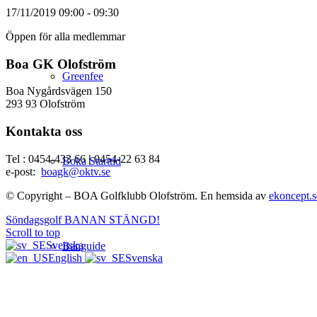
17/11/2019
09:00 - 09:30
Öppen för alla medlemmar
Boa GK Olofström
Greenfee
Boa Nygårdsvägen 150
293 93 Olofström
Kontakta oss
Tel : 0454-433 66
|
0454-22 63 84
Boka Starttid
e-post:
boagk@oktv.se
© Copyright – BOA Golfklubb Olofström. En hemsida av
ekoncept.s
Söndagsgolf
BANAN STÄNGD!
Scroll to top
Svenska
Banguide
English
Svenska