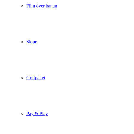
Film över banan
Slope
Golfpaket
Pay & Play