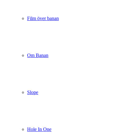
Film över banan
Om Banan
Slope
Hole In One