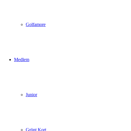
Golfamore
Medlem
Junior
Grönt Kort