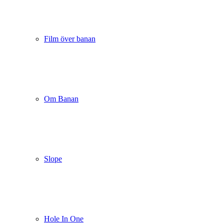
Film över banan
Om Banan
Slope
Hole In One