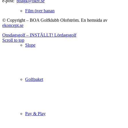
e-post:
boagk@oktv.se
Film över banan
© Copyright – BOA Golfklubb Olofström. En hemsida av
ekoncept.se
Onsdagsgolf – INSTÄLLT!
Lördagsgolf
Scroll to top
Slope
Golfpaket
Pay & Play