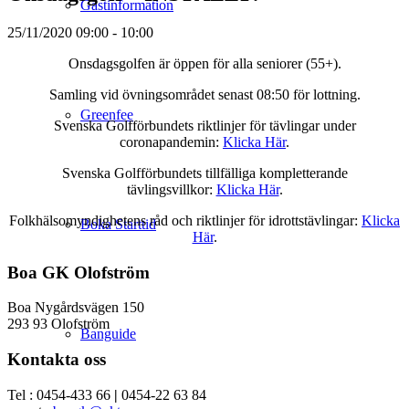
Gästinformation
25/11/2020
09:00 - 10:00
Onsdagsgolfen är öppen för alla seniorer (55+).
Samling vid övningsområdet senast 08:50 för lottning.
Greenfee
Svenska Golfförbundets riktlinjer för tävlingar under
coronapandemin:
Klicka Här
.
Svenska Golfförbundets tillfälliga kompletterande
tävlingsvillkor:
Klicka Här
.
Folkhälsomyndighetens råd och riktlinjer för idrottstävlingar:
Klicka
Boka Starttid
Här
.
Boa GK Olofström
Boa Nygårdsvägen 150
293 93 Olofström
Banguide
Kontakta oss
Tel : 0454-433 66
|
0454-22 63 84