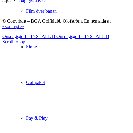
e-post:
boagk@oktv.se
Film över banan
© Copyright – BOA Golfklubb Olofström. En hemsida av
ekoncept.se
Onsdagsgolf – INSTÄLLT!
Onsdagsgolf – INSTÄLLT!
Scroll to top
Slope
Golfpaket
Pay & Play