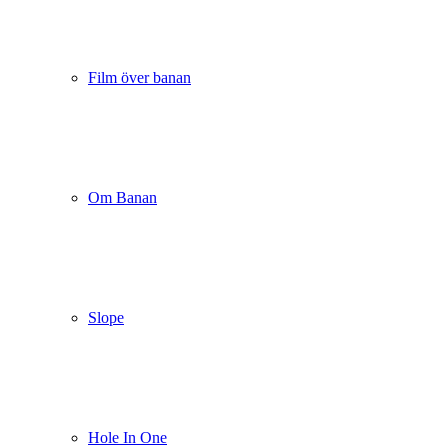
Film över banan
Om Banan
Slope
Hole In One