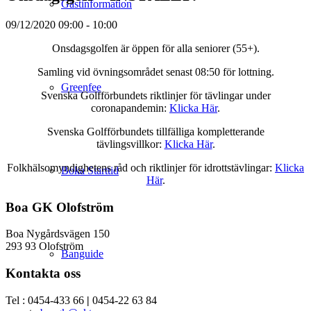
Gästinformation
09/12/2020
09:00 - 10:00
Onsdagsgolfen är öppen för alla seniorer (55+).
Samling vid övningsområdet senast 08:50 för lottning.
Greenfee
Svenska Golfförbundets riktlinjer för tävlingar under
coronapandemin:
Klicka Här
.
Svenska Golfförbundets tillfälliga kompletterande
tävlingsvillkor:
Klicka Här
.
Folkhälsomyndighetens råd och riktlinjer för idrottstävlingar:
Klicka
Boka Starttid
Här
.
Boa GK Olofström
Boa Nygårdsvägen 150
293 93 Olofström
Banguide
Kontakta oss
Tel : 0454-433 66
|
0454-22 63 84