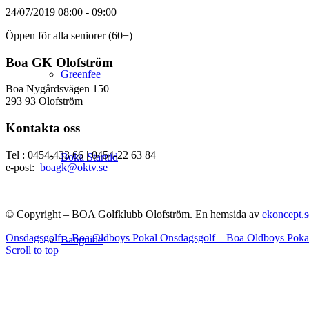
24/07/2019
08:00 - 09:00
Öppen för alla seniorer (60+)
Boa GK Olofström
Greenfee
Boa Nygårdsvägen 150
293 93 Olofström
Kontakta oss
Tel : 0454-433 66
|
0454-22 63 84
Boka Starttid
e-post:
boagk@oktv.se
© Copyright – BOA Golfklubb Olofström. En hemsida av
ekoncept.s
Onsdagsgolf – Boa Oldboys Pokal
Onsdagsgolf – Boa Oldboys Poka
Banguide
Scroll to top