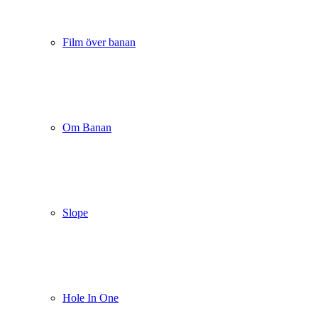
Film över banan
Om Banan
Slope
Hole In One