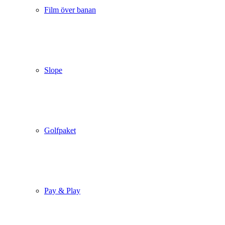
Film över banan
Slope
Golfpaket
Pay & Play