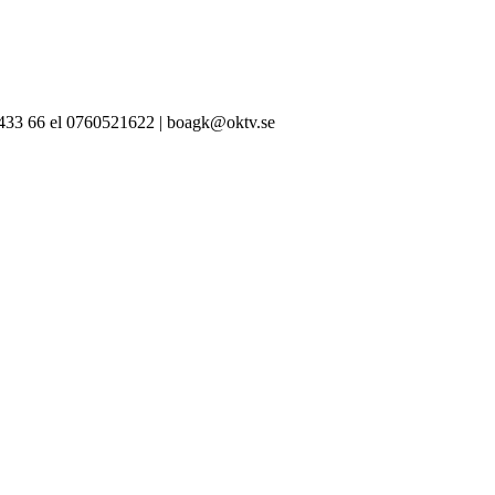
-433 66 el 0760521622 | boagk@oktv.se