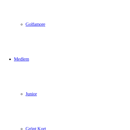
Golfamore
Medlem
Junior
Grönt Kort