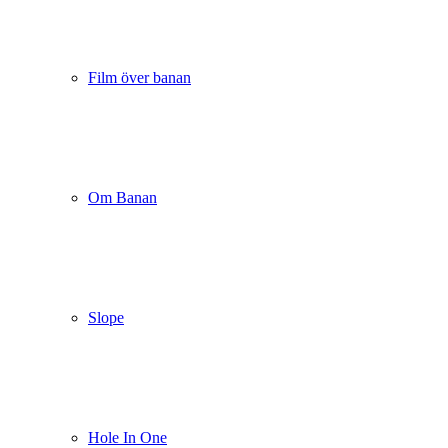
Film över banan
Om Banan
Slope
Hole In One