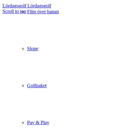
Lördagsgolf
Lördagsgolf
Scroll to top
Film över banan
Slope
Golfpaket
Pay & Play