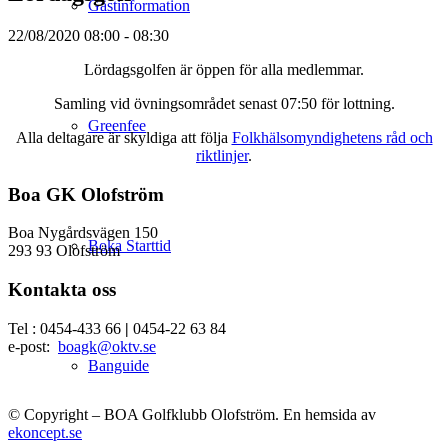
Gästinformation
22/08/2020
08:00 - 08:30
Lördagsgolfen är öppen för alla medlemmar.
Samling vid övningsområdet senast 07:50 för lottning.
Greenfee
Alla deltagare är skyldiga att följa
Folkhälsomyndighetens råd och
riktlinjer
.
Boa GK Olofström
Boa Nygårdsvägen 150
Boka Starttid
293 93 Olofström
Kontakta oss
Tel : 0454-433 66
|
0454-22 63 84
e-post:
boagk@oktv.se
Banguide
© Copyright – BOA Golfklubb Olofström. En hemsida av
ekoncept.se