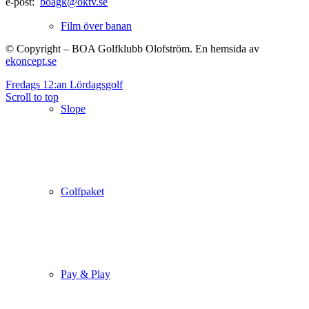
e-post:
boagk@oktv.se
Film över banan
© Copyright – BOA Golfklubb Olofström. En hemsida av
ekoncept.se
Fredags 12:an
Lördagsgolf
Scroll to top
Slope
Golfpaket
Pay & Play