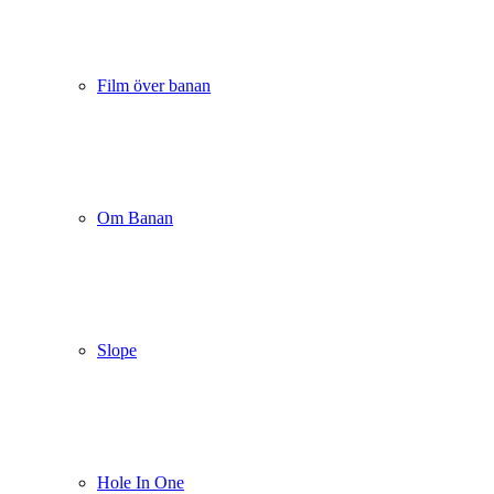
Film över banan
Om Banan
Slope
Hole In One