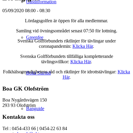
Gästinformation
05/09/2020
08:00 - 08:30
Lördagsgolfen är öppen för alla medlemmar.
Samling vid övningsområdet senast 07:50 för lottning.
Greenfee
Svenska Golfförbundets riktlinjer för tävlingar under
coronapandemin:
Klicka Här
.
Svenska Golfförbundets tillfälliga kompletterande
tävlingsvillkor:
Klicka Här
.
Folkhälsomyndighetens råd och riktlinjer för idrottstävlingar:
Klicka
Boka Starttid
Här
.
Boa GK Olofström
Boa Nygårdsvägen 150
293 93 Olofström
Banguide
Kontakta oss
Tel : 0454-433 66
|
0454-22 63 84