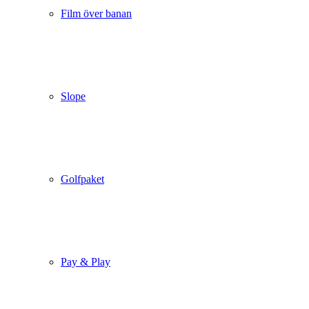
Film över banan
Slope
Golfpaket
Pay & Play