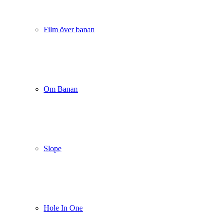
Film över banan
Om Banan
Slope
Hole In One