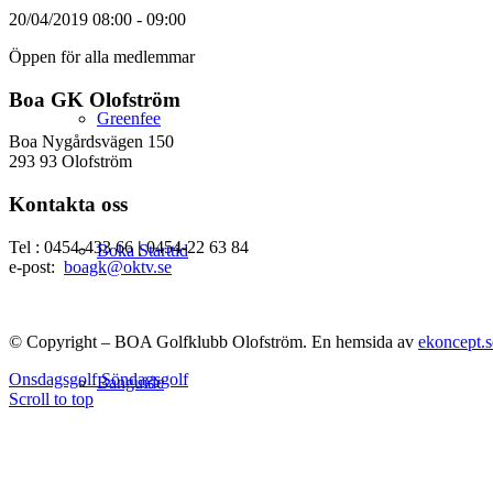
20/04/2019
08:00 - 09:00
Öppen för alla medlemmar
Boa GK Olofström
Greenfee
Boa Nygårdsvägen 150
293 93 Olofström
Kontakta oss
Tel : 0454-433 66
|
0454-22 63 84
Boka Starttid
e-post:
boagk@oktv.se
© Copyright – BOA Golfklubb Olofström. En hemsida av
ekoncept.s
Onsdagsgolf
Söndagsgolf
Banguide
Scroll to top