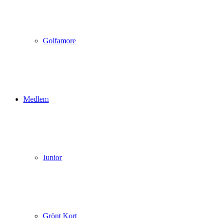
Golfamore
Medlem
Junior
Grönt Kort