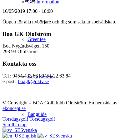
Gästinformation
16/05/2019
17:00 - 18:00
Öppen för alla nybörjare och dig som saknar spelsällskap.
Boa GK Olofström
Greenfee
Boa Nygårdsvägen 150
293 93 Olofström
Kontakta oss
Tel : 0454-433 66
|
0454-22 63 84
Boka Starttid
e-post:
boagk@oktv.se
© Copyright – BOA Golfklubb Olofström. En hemsida av
ekoncept.se
Banguide
Torsdagsgolf
Torsdagsgolf
Scroll to top
Svenska
English
Svenska