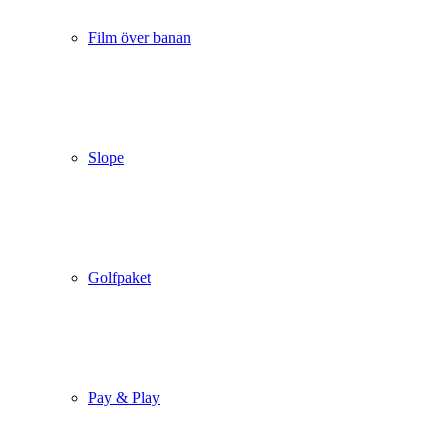
Film över banan
Slope
Golfpaket
Pay & Play