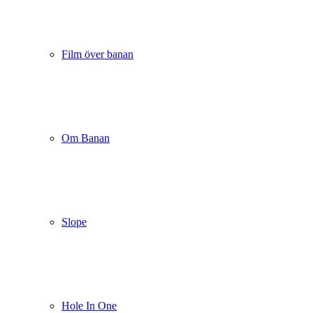
Film över banan
Om Banan
Slope
Hole In One