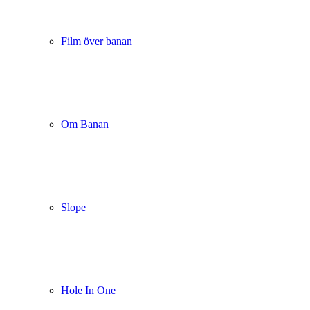
Film över banan
Om Banan
Slope
Hole In One