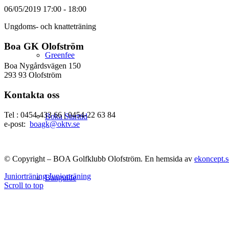
06/05/2019
17:00 - 18:00
Ungdoms- och knatteträning
Boa GK Olofström
Greenfee
Boa Nygårdsvägen 150
293 93 Olofström
Kontakta oss
Tel : 0454-433 66
|
0454-22 63 84
Boka Starttid
e-post:
boagk@oktv.se
© Copyright – BOA Golfklubb Olofström. En hemsida av
ekoncept.s
Juniorträning
Juniorträning
Banguide
Scroll to top