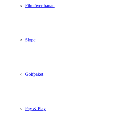
Film över banan
Slope
Golfpaket
Pay & Play