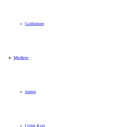
Golfamore
Medlem
Junior
Grönt Kort