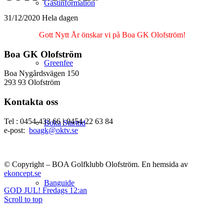
Gästinformation
31/12/2020 Hela dagen
Gott Nytt År önskar vi på Boa GK Olofström!
Boa GK Olofström
Greenfee
Boa Nygårdsvägen 150
293 93 Olofström
Kontakta oss
Tel : 0454-433 66
|
0454-22 63 84
Boka Starttid
e-post:
boagk@oktv.se
© Copyright – BOA Golfklubb Olofström. En hemsida av
ekoncept.se
Banguide
GOD JUL!
Fredags 12:an
Scroll to top