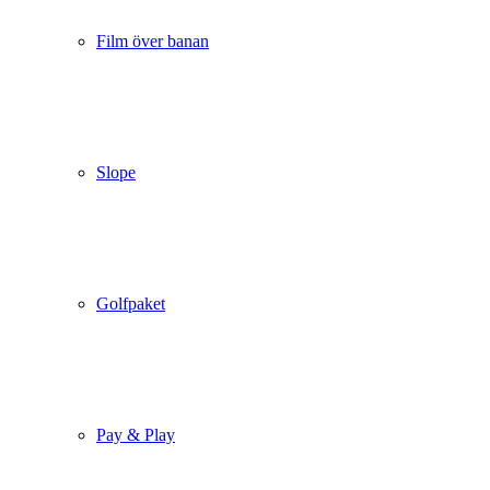
Film över banan
Slope
Golfpaket
Pay & Play