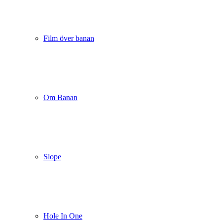
Film över banan
Om Banan
Slope
Hole In One