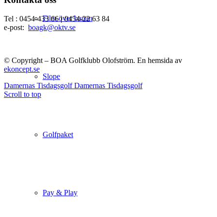
Film över banan
Tel : 0454-433 66
|
0454-22 63 84
e-post:
boagk@oktv.se
© Copyright – BOA Golfklubb Olofström. En hemsida av
ekoncept.se
Slope
Damernas Tisdagsgolf
Damernas Tisdagsgolf
Scroll to top
Golfpaket
Pay & Play