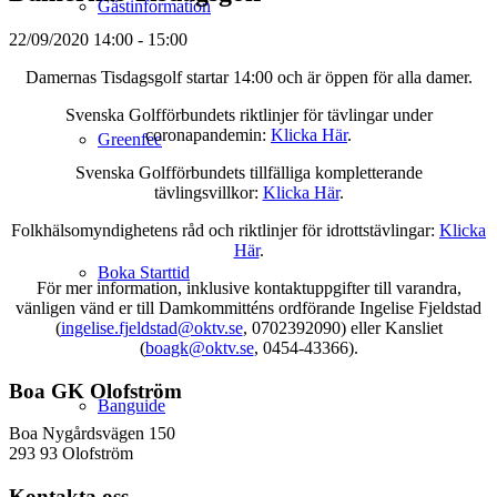
Gästinformation
22/09/2020
14:00 - 15:00
Damernas Tisdagsgolf startar 14:00 och är öppen för alla damer.
Svenska Golfförbundets riktlinjer för tävlingar under
coronapandemin:
Klicka Här
.
Greenfee
Svenska Golfförbundets tillfälliga kompletterande
tävlingsvillkor:
Klicka Här
.
Folkhälsomyndighetens råd och riktlinjer för idrottstävlingar:
Klicka
Här
.
Boka Starttid
För mer information, inklusive kontaktuppgifter till varandra,
vänligen vänd er till Damkommitténs ordförande Ingelise Fjeldstad
(
ingelise.fjeldstad@oktv.se
, 0702392090) eller Kansliet
(
boagk@oktv.se
, 0454-43366).
Boa GK Olofström
Banguide
Boa Nygårdsvägen 150
293 93 Olofström
Kontakta oss