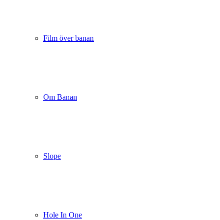
Film över banan
Om Banan
Slope
Hole In One