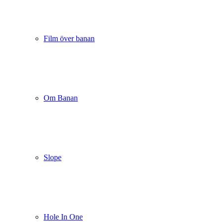
Film över banan
Om Banan
Slope
Hole In One