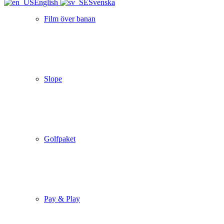
English
Svenska
Film över banan
Slope
Golfpaket
Pay & Play