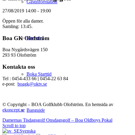
Gästinformation
27/08/2019
14:00 - 19:00
Öppen för alla damer.
Samling: 13:45.
Boa GK Olofström
Greenfee
Boa Nygårdsvägen 150
293 93 Olofström
Kontakta oss
Boka Starttid
Tel : 0454-433 66
|
0454-22 63 84
e-post:
boagk@oktv.se
© Copyright – BOA Golfklubb Olofström. En hemsida av
ekoncept.se
Banguide
Damernas Tisdagsgolf
Onsdagsgolf – Boa Oldboys Pokal
Scroll to top
Svenska