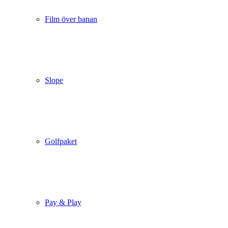
Film över banan
Slope
Golfpaket
Pay & Play