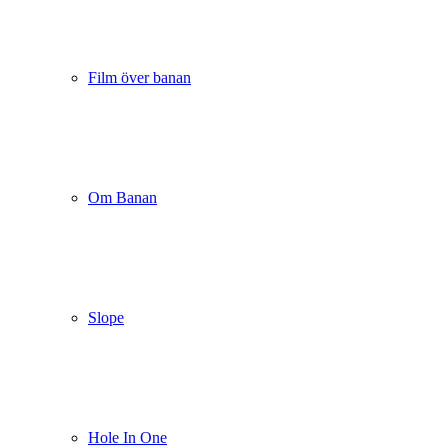
Film över banan
Om Banan
Slope
Hole In One