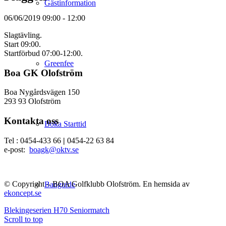
Gästinformation
06/06/2019
09:00 - 12:00
Slagtävling.
Start 09:00.
Startförbud 07:00-12:00.
Greenfee
Boa GK Olofström
Boa Nygårdsvägen 150
293 93 Olofström
Kontakta oss
Boka Starttid
Tel : 0454-433 66
|
0454-22 63 84
e-post:
boagk@oktv.se
© Copyright – BOA Golfklubb Olofström. En hemsida av
Banguide
ekoncept.se
Blekingeserien H70
Seniormatch
Scroll to top