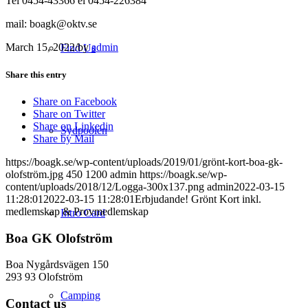
Tel 0454-43366 el 0454-226384
mail: boagk@oktv.se
March 15, 2022
/
by
admin
Find Us
Share this entry
Share on Facebook
Share on Twitter
Share on Linkedin
Sydpoolen
Share by Mail
https://boagk.se/wp-content/uploads/2019/01/grönt-kort-boa-gk-
olofström.jpg
450
1200
admin
https://boagk.se/wp-
content/uploads/2018/12/Logga-300x137.png
admin
2022-03-15
11:28:01
2022-03-15 11:28:01
Erbjudande! Grönt Kort inkl.
medlemskap & Provmedlemskap
Intro Card
Boa GK Olofström
Boa Nygårdsvägen 150
293 93 Olofström
Camping
Contact us