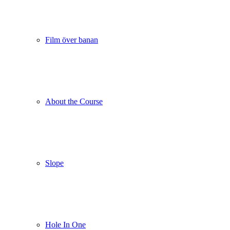
Film över banan
About the Course
Slope
Hole In One