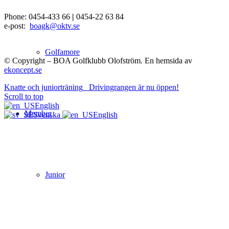
Phone: 0454-433 66
|
0454-22 63 84
e-post:
boagk@oktv.se
Golfamore
© Copyright – BOA Golfklubb Olofström. En hemsida av
ekoncept.se
Knatte och juniorträning
Drivingrangen är nu öppen!
Scroll to top
English
Member
Svenska
English
Junior