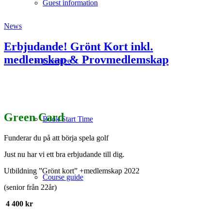
Guest information
News
Erbjudande! Grönt Kort inkl.
medlemskap & Provmedlemskap
Greenfee
Green Card
Book Start Time
Funderar du på att börja spela golf
Just nu har vi ett bra erbjudande till dig.
Utbildning ”Grönt kort” +medlemskap 2022
Course guide
(senior från 22år)
4 400 kr