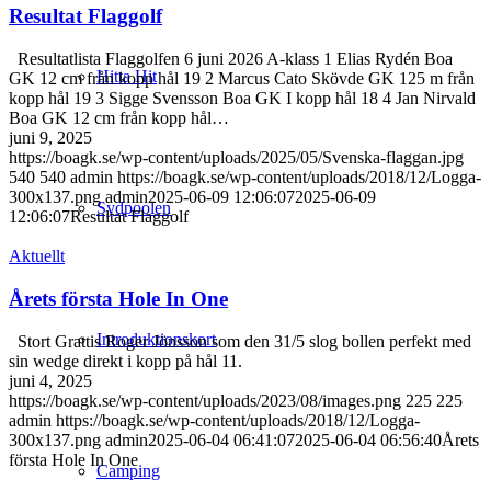
Resultat Flaggolf
Resultatlista Flaggolfen 6 juni 2026 A-klass 1 Elias Rydén Boa
Hitta Hit
GK 12 cm från kopp hål 19 2 Marcus Cato Skövde GK 125 m från
kopp hål 19 3 Sigge Svensson Boa GK I kopp hål 18 4 Jan Nirvald
Boa GK 12 cm från kopp hål…
juni 9, 2025
https://boagk.se/wp-content/uploads/2025/05/Svenska-flaggan.jpg
540
540
admin
https://boagk.se/wp-content/uploads/2018/12/Logga-
300x137.png
admin
2025-06-09 12:06:07
2025-06-09
Sydpoolen
12:06:07
Resultat Flaggolf
Aktuellt
Årets första Hole In One
Introduktionskort
Stort Grattis Roger Jönsson som den 31/5 slog bollen perfekt med
sin wedge direkt i kopp på hål 11.
juni 4, 2025
https://boagk.se/wp-content/uploads/2023/08/images.png
225
225
admin
https://boagk.se/wp-content/uploads/2018/12/Logga-
300x137.png
admin
2025-06-04 06:41:07
2025-06-04 06:56:40
Årets
första Hole In One
Camping