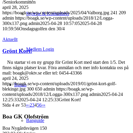
/Seniorkommittén
april 28, 2025
https://boagk.se/wp-content/uploads/2025/04/Valborg.jpg
241
209
Styrelse & Kommittéer
admin
https://boagk.se/wp-content/uploads/2018/12/Logga-
300x137.png
admin
2025-04-28 10:57:05
2025-04-28
10:59:56
Onsdagsgolfen den 30/4
Aktuellt
Medlem Login
Grönt Kort!
Nu startar vi en ny grupp för Grönt Kort med start den 1/5. Det
finns några platser kvar. Föra anmälan och mer info kontakta oss på
mail: boagk@oktv.se eller tel: 0454-43366
april 24, 2025
https://boagk.se/wp-content/uploads/2019/01/grönt-kort-golf-
Banan
blekinge.jpg
300
650
admin
https://boagk.se/wp-
content/uploads/2018/12/Logga-300x137.png
admin
2025-04-24
12:25:33
2025-04-24 12:25:33
Grönt Kort!
Sida 4 av 53
«
‹
2
3
4
5
6
›
»
Boa GK Olofström
Banguide
Boa Nygårdsvägen 150