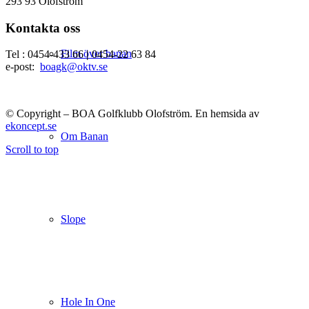
293 93 Olofström
Kontakta oss
Film över banan
Tel : 0454-433 66
|
0454-22 63 84
e-post:
boagk@oktv.se
© Copyright – BOA Golfklubb Olofström. En hemsida av
ekoncept.se
Om Banan
Scroll to top
Slope
Hole In One