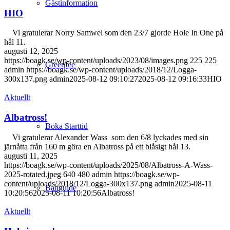
Gästinformation
HIO
Vi gratulerar Norry Samwel som den 23/7 gjorde Hole In One på
hål 11.
augusti 12, 2025
https://boagk.se/wp-content/uploads/2023/08/images.png
225
225
Greenfee
admin
https://boagk.se/wp-content/uploads/2018/12/Logga-
300x137.png
admin
2025-08-12 09:10:27
2025-08-12 09:16:33
HIO
Aktuellt
Albatross!
Boka Starttid
Vi gratulerar Alexander Wass som den 6/8 lyckades med sin
järnåtta från 160 m göra en Albatross på ett blåsigt hål 13.
augusti 11, 2025
https://boagk.se/wp-content/uploads/2025/08/Albatross-A-Wass-
2025-rotated.jpeg
640
480
admin
https://boagk.se/wp-
content/uploads/2018/12/Logga-300x137.png
admin
2025-08-11
Banguide
10:20:56
2025-08-11 10:20:56
Albatross!
Aktuellt