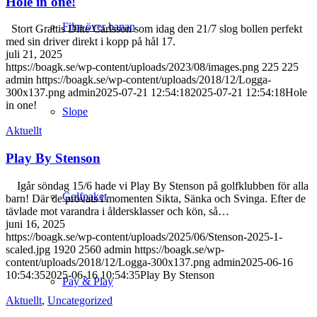
Hole in one!
Film över banan
Stort Grattis Ditte Carlsson som idag den 21/7 slog bollen perfekt
med sin driver direkt i kopp på hål 17.
juli 21, 2025
https://boagk.se/wp-content/uploads/2023/08/images.png
225
225
admin
https://boagk.se/wp-content/uploads/2018/12/Logga-
300x137.png
admin
2025-07-21 12:54:18
2025-07-21 12:54:18
Hole
in one!
Slope
Aktuellt
Play By Stenson
Igår söndag 15/6 hade vi Play By Stenson på golfklubben för alla
Golfpaket
barn! Där de prövats i momenten Sikta, Sänka och Svinga. Efter de
tävlade mot varandra i åldersklasser och kön, så…
juni 16, 2025
https://boagk.se/wp-content/uploads/2025/06/Stenson-2025-1-
scaled.jpg
1920
2560
admin
https://boagk.se/wp-
content/uploads/2018/12/Logga-300x137.png
admin
2025-06-16
10:54:35
2025-06-16 10:54:35
Play By Stenson
Pay & Play
Aktuellt
,
Uncategorized