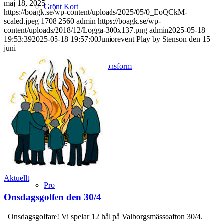
maj 18, 2025
Grönt Kort
https://boagk.se/wp-content/uploads/2025/05/0_EoQCkM-
scaled.jpeg
1708
2560
admin
https://boagk.se/wp-
content/uploads/2018/12/Logga-300x137.png
admin
2025-05-18
19:53:39
2025-05-18 19:57:00
Juniorevent Play by Stenson den 15
juni
Klubbens organisationsform
Medlemskap
Aktuellt
Pro
Onsdagsgolfen den 30/4
Onsdagsgolfare! Vi spelar 12 hål på Valborgsmässoafton 30/4.