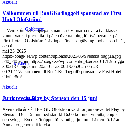
Aktuellt
Välkommen till BoaGKs flaggolf sponsrad av First
Hotel Olofström!
Golfamore
Vem kommer längst på banan i år? Vinnarna i våra två klasser
vinner var sitt presentkort på en övernattning för två personer på
First Hotel i Olofström. Tävlingen är en slagtävling, bollen ska i hål,
och du…
maj 23, 2025
https://boagk.se/wp-content/uploads/2025/05/Svenska-flaggan.jpg
540
540
admin
https://boagk.se/wp-content/uploads/2018/12/Logga-
Medlem
300x137.png
admin
2025-05-23 09:19:06
2025-05-23
09:21:11
Välkommen till BoaGKs flaggolf sponsrad av First Hotel
Olofström!
Aktuellt
Juniorevent Play by Stenson den 15 juni
Junior
Även detta år står Boa GK Olofström värd för junioreventet Play by
Stenson. Den 15 juni med start kl.16.00 kommer vi putta, chippa
och svinga. Eventet är öppet för samtliga juniorer i åldern 5-12 år.
Anmäl er genom att klicka…