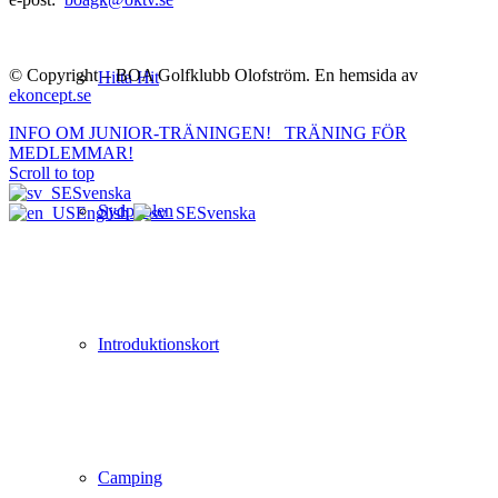
© Copyright – BOA Golfklubb Olofström. En hemsida av
Hitta Hit
ekoncept.se
INFO OM JUNIOR-TRÄNINGEN!
TRÄNING FÖR
MEDLEMMAR!
Scroll to top
Svenska
Sydpoolen
English
Svenska
Introduktionskort
Camping