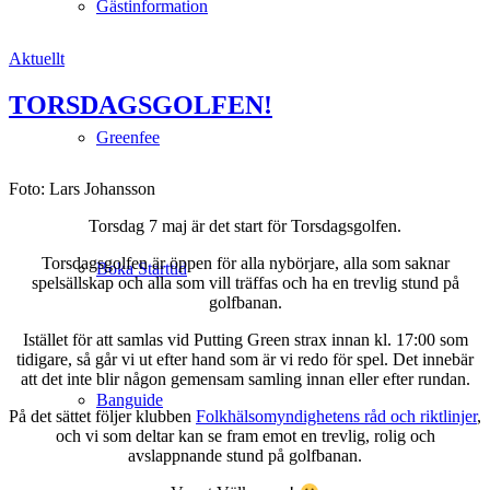
Gästinformation
Aktuellt
TORSDAGSGOLFEN!
Greenfee
Foto: Lars Johansson
Torsdag 7 maj är det start för Torsdagsgolfen.
Torsdagsgolfen är öppen för alla nybörjare, alla som saknar
Boka Starttid
spelsällskap och alla som vill träffas och ha en trevlig stund på
golfbanan.
Istället för att samlas vid Putting Green strax innan kl. 17:00 som
tidigare, så går vi ut efter hand som är vi redo för spel. Det innebär
att det inte blir någon gemensam samling innan eller efter rundan.
Banguide
På det sättet följer klubben
Folkhälsomyndighetens råd och riktlinjer
,
och vi som deltar kan se fram emot en trevlig, rolig och
avslappnande stund på golfbanan.