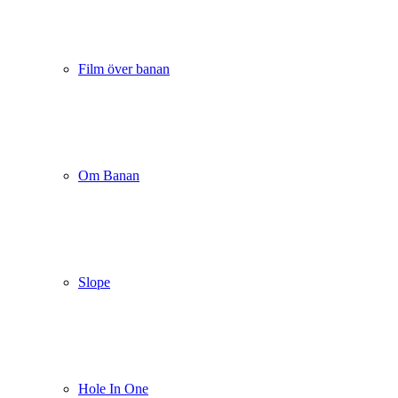
Film över banan
Om Banan
Slope
Hole In One