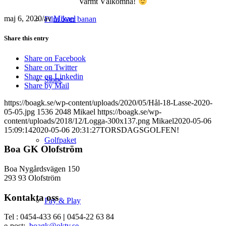
Varmt Välkomna!
maj 6, 2020
/
av
Mikael
Film över banan
Share this entry
Share on Facebook
Share on Twitter
Share on Linkedin
Slope
Share by Mail
https://boagk.se/wp-content/uploads/2020/05/Hål-18-Lasse-2020-
05-05.jpg
1536
2048
Mikael
https://boagk.se/wp-
content/uploads/2018/12/Logga-300x137.png
Mikael
2020-05-06
15:09:14
2020-05-06 20:31:27
TORSDAGSGOLFEN!
Golfpaket
Boa GK Olofström
Boa Nygårdsvägen 150
293 93 Olofström
Kontakta oss
Pay & Play
Tel : 0454-433 66
|
0454-22 63 84
e-post:
boagk@oktv.se