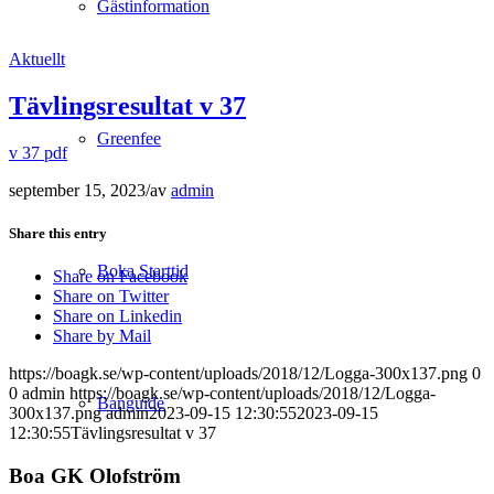
Gästinformation
Aktuellt
Tävlingsresultat v 37
Greenfee
v 37 pdf
september 15, 2023
/
av
admin
Share this entry
Boka Starttid
Share on Facebook
Share on Twitter
Share on Linkedin
Share by Mail
https://boagk.se/wp-content/uploads/2018/12/Logga-300x137.png
0
0
admin
https://boagk.se/wp-content/uploads/2018/12/Logga-
Banguide
300x137.png
admin
2023-09-15 12:30:55
2023-09-15
12:30:55
Tävlingsresultat v 37
Boa GK Olofström