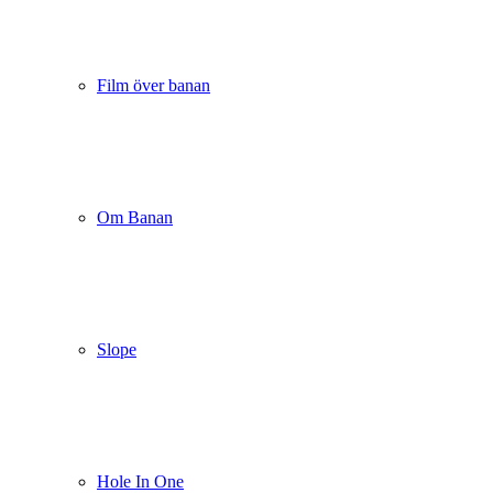
Film över banan
Om Banan
Slope
Hole In One