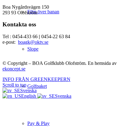
Boa Nygårdsvägen 150
Film över banan
293 93 Olofström
Kontakta oss
Tel : 0454-433 66
|
0454-22 63 84
e-post:
boagk@oktv.se
Slope
© Copyright – BOA Golfklubb Olofström. En hemsida av
ekoncept.se
INFO FRÅN GREENKEEPERN
Scroll to top
Golfpaket
Svenska
English
Svenska
Pay & Play