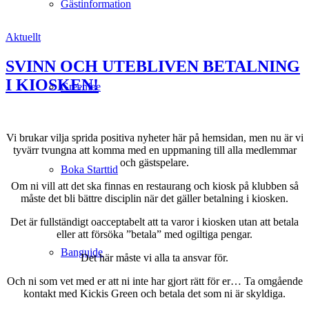
Gästinformation
Aktuellt
SVINN OCH UTEBLIVEN BETALNING
I KIOSKEN!
Greenfee
Vi brukar vilja sprida positiva nyheter här på hemsidan, men nu är vi
tyvärr tvungna att komma med en uppmaning till alla medlemmar
och gästspelare.
Boka Starttid
Om ni vill att det ska finnas en restaurang och kiosk på klubben så
måste det bli bättre disciplin när det gäller betalning i kiosken.
Det är fullständigt oacceptabelt att ta varor i kiosken utan att betala
eller att försöka ”betala” med ogiltiga pengar.
Banguide
Det här måste vi alla ta ansvar för.
Och ni som vet med er att ni inte har gjort rätt för er… Ta omgående
kontakt med Kickis Green och betala det som ni är skyldiga.