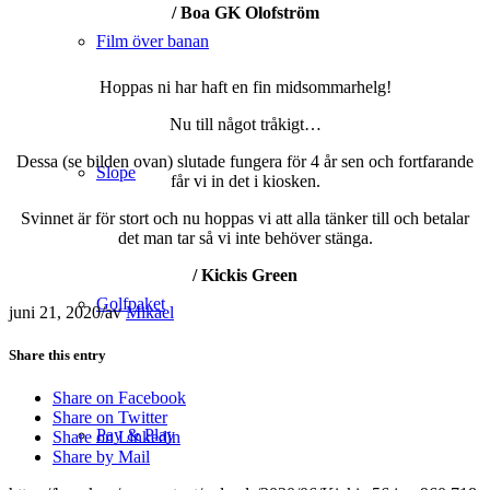
/ Boa GK Olofström
Film över banan
.
Hoppas ni har haft en fin midsommarhelg!
Nu till något tråkigt…
Dessa (se bilden ovan) slutade fungera för 4 år sen och fortfarande
Slope
får vi in det i kiosken.
Svinnet är för stort och nu hoppas vi att alla tänker till och betalar
det man tar så vi inte behöver stänga.
/ Kickis Green
Golfpaket
juni 21, 2020
/
av
Mikael
Share this entry
Share on Facebook
Share on Twitter
Pay & Play
Share on Linkedin
Share by Mail