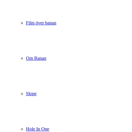
Film över banan
Om Banan
Slope
Hole In One