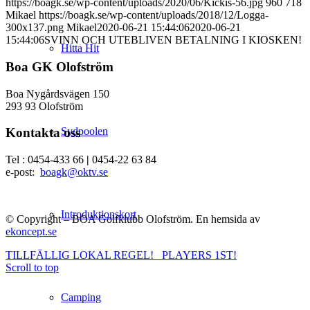
https://boagk.se/wp-content/uploads/2020/06/Kickis-56.jpg
960
718
Mikael
https://boagk.se/wp-content/uploads/2018/12/Logga-
300x137.png
Mikael
2020-06-21 15:44:06
2020-06-21
15:44:06
SVINN OCH UTEBLIVEN BETALNING I KIOSKEN!
Hitta Hit
Boa GK Olofström
Boa Nygårdsvägen 150
293 93 Olofström
Sydpoolen
Kontakta oss
Tel : 0454-433 66
|
0454-22 63 84
e-post:
boagk@oktv.se
Introduktionskort
© Copyright – BOA Golfklubb Olofström. En hemsida av
ekoncept.se
TILLFÄLLIG LOKAL REGEL!
PLAYERS 1ST!
Scroll to top
Camping