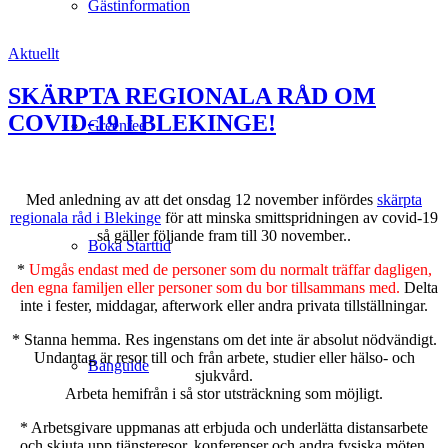
Gästinformation
Aktuellt
SKÄRPTA REGIONALA RÅD OM
COVID-19 I BLEKINGE!
Greenfee
Med anledning av att det onsdag 12 november infördes
skärpta
regionala råd i Blekinge
för att minska smittspridningen av covid-19
så gäller följande fram till 30 november..
Boka Starttid
*
Umgås endast med de personer som du normalt träffar dagligen,
den egna familjen eller personer som du bor tillsammans med.
Delta
inte i fester, middagar, afterwork eller andra privata tillställningar.
* Stanna hemma. Res ingenstans om det inte är absolut nödvändigt.
Undantag är resor till och från arbete, studier eller hälso- och
Banguide
sjukvård.
Arbeta hemifrån i så stor utsträckning som möjligt.
* Arbetsgivare uppmanas att erbjuda och underlätta distansarbete
och skjuta upp tjänsteresor, konferenser och andra fysiska möten.