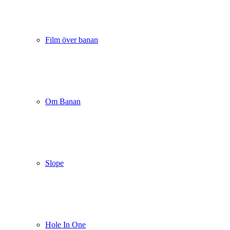
Film över banan
Om Banan
Slope
Hole In One