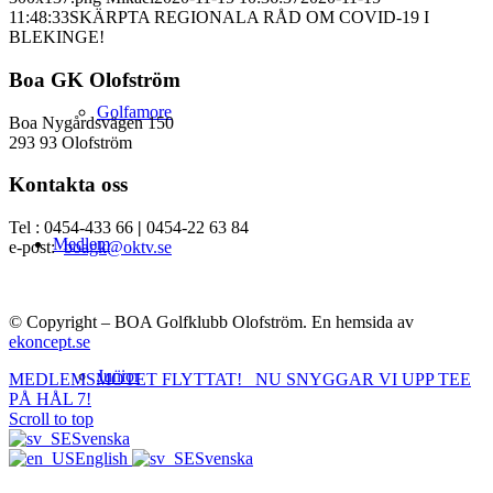
11:48:33
SKÄRPTA REGIONALA RÅD OM COVID-19 I
BLEKINGE!
Boa GK Olofström
Golfamore
Boa Nygårdsvägen 150
293 93 Olofström
Kontakta oss
Tel : 0454-433 66
|
0454-22 63 84
Medlem
e-post:
boagk@oktv.se
© Copyright – BOA Golfklubb Olofström. En hemsida av
ekoncept.se
Junior
MEDLEMSMÖTET FLYTTAT!
NU SNYGGAR VI UPP TEE
PÅ HÅL 7!
Scroll to top
Svenska
English
Svenska