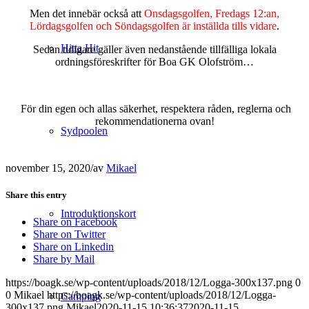
Men det innebär också att
Onsdagsgolfen, Fredags 12:an,
Lördagsgolfen och Söndagsgolfen är inställda tills vidare
.
Hitta Hit
Sedan tidigare gäller även nedanstående tillfälliga lokala
ordningsföreskrifter för Boa GK Olofström…
.
För din egen och allas säkerhet, respektera råden, reglerna och
rekommendationerna ovan!
Sydpoolen
november 15, 2020
/
av
Mikael
Share this entry
Introduktionskort
Share on Facebook
Share on Twitter
Share on Linkedin
Share by Mail
https://boagk.se/wp-content/uploads/2018/12/Logga-300x137.png
0
0
Mikael
https://boagk.se/wp-content/uploads/2018/12/Logga-
Camping
300x137.png
Mikael
2020-11-15 10:36:37
2020-11-15