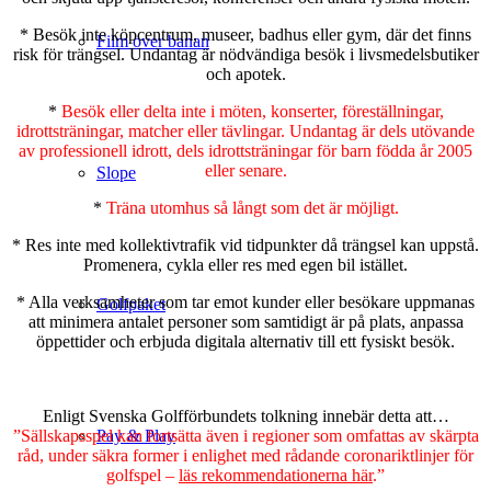
* Besök inte köpcentrum, museer, badhus eller gym, där det finns
Film över banan
risk för trängsel. Undantag är nödvändiga besök i livsmedelsbutiker
och apotek.
*
Besök eller delta inte i möten, konserter, föreställningar,
idrottsträningar, matcher eller tävlingar. Undantag är dels utövande
av professionell idrott, dels idrottsträningar för barn födda år 2005
eller senare.
Slope
*
Träna utomhus så långt som det är möjligt.
* Res inte med kollektivtrafik vid tidpunkter då trängsel kan uppstå.
Promenera, cykla eller res med egen bil istället.
* Alla verksamheter som tar emot kunder eller besökare uppmanas
Golfpaket
att minimera antalet personer som samtidigt är på plats, anpassa
öppettider och erbjuda digitala alternativ till ett fysiskt besök.
Enligt Svenska Golfförbundets tolkning innebär detta att…
”Sällskapsspel kan fortsätta även i regioner som omfattas av skärpta
Pay & Play
råd, under säkra former i enlighet med rådande coronariktlinjer för
golfspel –
läs rekommendationerna här
.”