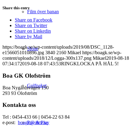
Share this entry
Film över banan
Share on Facebook
Share on Twitter
Share on Linkedin
Share by Mail
https://boagk.se/wp-content/uploads/2019/08/DSC_1128-
Slope
e1566051010896.jpg
3840
2160
Mikael
https://boagk.se/wp-
content/uploads/2018/12/Logga-300x137.png
Mikael
2019-08-18
07:34:17
2019-08-18 07:43:53
RINGKLOCKA PÅ HÅL 5!
Boa GK Olofström
Golfpaket
Boa Nygårdsvägen 150
293 93 Olofström
Kontakta oss
Tel : 0454-433 66
|
0454-22 63 84
Pay & Play
e-post:
boagk@oktv.se