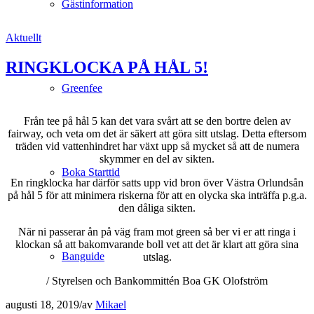
Gästinformation
Aktuellt
RINGKLOCKA PÅ HÅL 5!
Greenfee
Från tee på hål 5 kan det vara svårt att se den bortre delen av
fairway, och veta om det är säkert att göra sitt utslag. Detta eftersom
träden vid vattenhindret har växt upp så mycket så att de numera
skymmer en del av sikten.
Boka Starttid
En ringklocka har därför satts upp vid bron över Västra Orlundsån
på hål 5 för att minimera riskerna för att en olycka ska inträffa p.g.a.
den dåliga sikten.
När ni passerar ån på väg fram mot green så ber vi er att ringa i
klockan så att bakomvarande boll vet att det är klart att göra sina
Banguide
utslag.
/ Styrelsen och Bankommittén Boa GK Olofström
augusti 18, 2019
/
av
Mikael