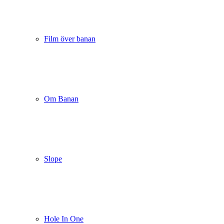
Film över banan
Om Banan
Slope
Hole In One