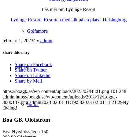
Läs mer om Lydinge Resort
Lydinge Resort | Resorten med allt på en plats i Helsingborg
Golfamore
februari 1, 2023
/
av
admin
Share this entry
Share on Facebook
Medlem
Share on Twitter
Share on Linkedin
Share by Mail
https://boagk.se/wp-content/uploads/2023/02/Bild1.png
101
248
admin
https://boagk.se/wp-content/uploads/2018/12/Logga-
300x137.png
admin
2023-02-01 11:19:58
2023-02-01 11:21:29
Ny
Junior
tävling!
Boa GK Olofström
Boa Nygårdsvägen 150