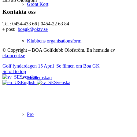
293 93 Olofström
Grönt Kort
Kontakta oss
Tel : 0454-433 66
|
0454-22 63 84
e-post:
boagk@oktv.se
Klubbens organisationsform
© Copyright – BOA Golfklubb Olofström. En hemsida av
ekoncept.se
Golf fyndardagen 15 April
Se filmen om Boa GK
Scroll to top
Svenska
Medlemskap
English
Svenska
Pro