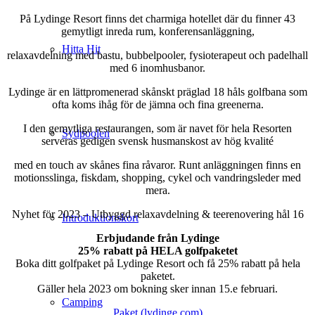
På Lydinge Resort finns det charmiga hotellet där du finner 43
gemytligt inreda rum, konferensanläggning,
Hitta Hit
relaxavdelning med bastu, bubbelpooler, fysioterapeut och padelhall
med 6 inomhusbanor.
Lydinge är en lättpromenerad skånskt präglad 18 håls golfbana som
ofta koms ihåg för de jämna och fina greenerna.
I den gemytliga restaurangen, som är navet för hela Resorten
Sydpoolen
serveras gedigen svensk husmanskost av hög kvalité
med en touch av skånes fina råvaror. Runt anläggningen finns en
motionsslinga, fiskdam, shopping, cykel och vandringsleder med
mera.
Nyhet för 2023 – Utbyggd relaxavdelning & teerenovering hål 16
Introduktionskort
Erbjudande från Lydinge
25% rabatt på HELA golfpaketet
Boka ditt golfpaket på Lydinge Resort och få 25% rabatt på hela
paketet.
Gäller hela 2023 om bokning sker innan 15.e februari.
Camping
Paket (lydinge.com)