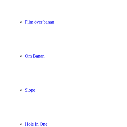
Film över banan
Om Banan
Slope
Hole In One