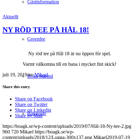
Gästinformation
Aktuellt
NY RÖD TEE PÅ HÅL 18!
Greenfee
Ny röd tee på Hål 18 är nu öppen för spel.
Varmt välkomna till en bana i mycket fint skick!
juli 19, 2019
/
av
Mikael
Boka Starttid
Share this entry
Share on Facebook
Share on Twitter
Share on Linkedin
Banguide
Share by Mail
https://boagk.se/wp-content/uploads/2019/07/Hål-18-Ny-tee-2.jpg
960
720
Mikael
https://boagk.se/wp-
content/uploads/2018/12/Logga-300x137.png
Mikael
2019-07-19