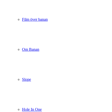
Film över banan
Om Banan
Slope
Hole In One