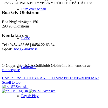
17:28:25
2019-07-19 17:29:17
NY RÖD TEE PÅ HÅL 18!
Film över banan
Boa GK Olofström
Boa Nygårdsvägen 150
293 93 Olofström
Kontakta oss
Slope
Tel : 0454-433 66
|
0454-22 63 84
e-post:
boagk@oktv.se
© Copyright – BOA Golfklubb Olofström. En hemsida av
Golfpaket
ekoncept.se
Hole In One
GOLFYRAN OCH SNAPPHANE-RUNDAN!
Scroll to top
Svenska
English
Svenska
Pay & Play