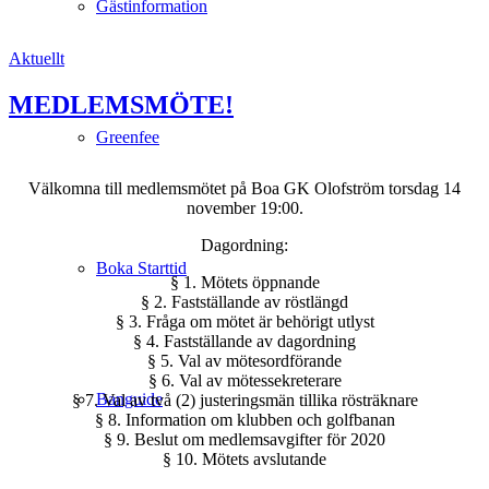
Gästinformation
Aktuellt
MEDLEMSMÖTE!
Greenfee
Välkomna till medlemsmötet på Boa GK Olofström torsdag 14
november 19:00.
Dagordning:
Boka Starttid
§ 1. Mötets öppnande
§ 2. Fastställande av röstlängd
§ 3. Fråga om mötet är behörigt utlyst
§ 4. Fastställande av dagordning
§ 5. Val av mötesordförande
§ 6. Val av mötessekreterare
Banguide
§ 7. Val av två (2) justeringsmän tillika rösträknare
§ 8. Information om klubben och golfbanan
§ 9. Beslut om medlemsavgifter för 2020
§ 10. Mötets avslutande