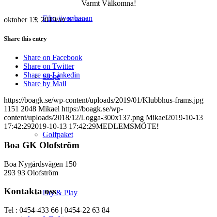
Varmt Välkomna!
Film över banan
oktober 13, 2019
/
av
Mikael
Share this entry
Share on Facebook
Share on Twitter
Share on Linkedin
Slope
Share by Mail
https://boagk.se/wp-content/uploads/2019/01/Klubbhus-frams.jpg
1151
2048
Mikael
https://boagk.se/wp-
content/uploads/2018/12/Logga-300x137.png
Mikael
2019-10-13
17:42:29
2019-10-13 17:42:29
MEDLEMSMÖTE!
Golfpaket
Boa GK Olofström
Boa Nygårdsvägen 150
293 93 Olofström
Kontakta oss
Pay & Play
Tel : 0454-433 66
|
0454-22 63 84