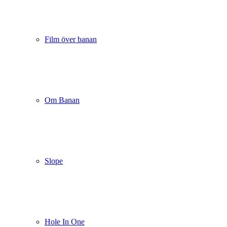
Film över banan
Om Banan
Slope
Hole In One