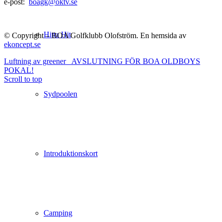
e-post:
boagk@oktv.se
Hitta Hit
© Copyright – BOA Golfklubb Olofström. En hemsida av
ekoncept.se
Luftning av greener
AVSLUTNING FÖR BOA OLDBOYS
POKAL!
Scroll to top
Sydpoolen
Introduktionskort
Camping