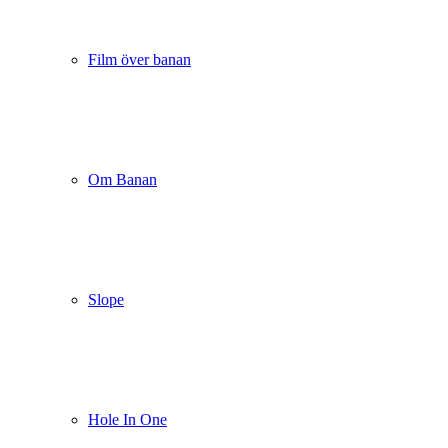
Film över banan
Om Banan
Slope
Hole In One