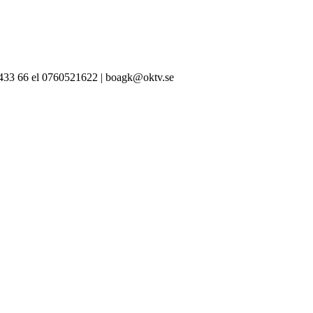
-433 66 el 0760521622 | boagk@oktv.se