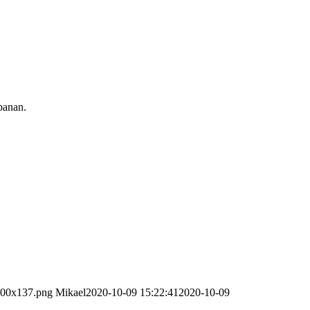
 banan.
-300x137.png
Mikael
2020-10-09 15:22:41
2020-10-09