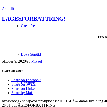
Aktuellt
LÄGESFÖRBÄTTRING!
Greenfee
Fr.o.m
Boka Starttid
oktober 9, 2020
/
av
Mikael
Share this entry
Share on Facebook
Banguide
Share on Twitter
Share on Linkedin
Share by Mail
https://boagk.se/wp-content/uploads/2019/11/Hål-7-Jan-Nirvald.jpg
4
20:31:55
LÄGESFÖRBÄTTRING!