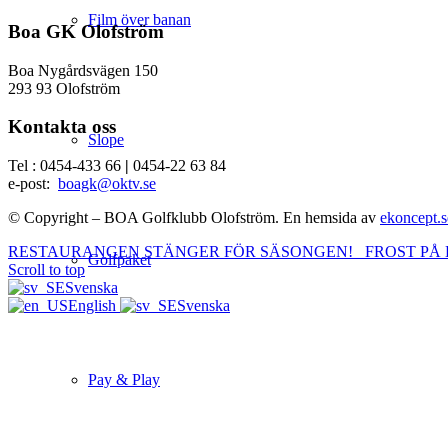
Film över banan
Boa GK Olofström
Boa Nygårdsvägen 150
293 93 Olofström
Kontakta oss
Slope
Tel : 0454-433 66
|
0454-22 63 84
e-post:
boagk@oktv.se
© Copyright – BOA Golfklubb Olofström. En hemsida av
ekoncept.s
RESTAURANGEN STÄNGER FÖR SÄSONGEN!
FROST PÅ
Golfpaket
Scroll to top
Svenska
English
Svenska
Pay & Play