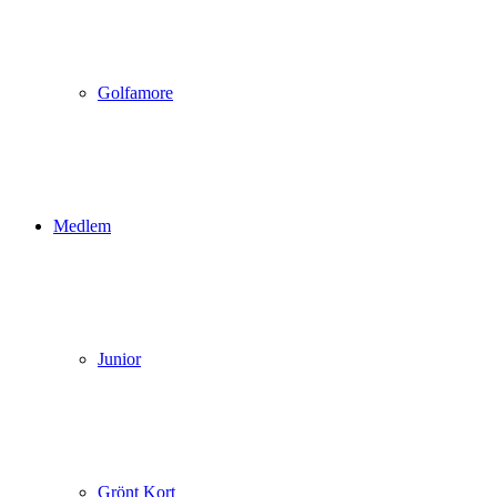
Golfamore
Medlem
Junior
Grönt Kort