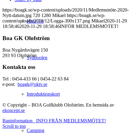
https://boagk.se/wp-content/uploads/2020/11/Medlemsmöte-2020-
Nytt-datum.jpg
720
1280
Mikael
https://boagk.se/wp-
content/uploads/2018/12/Logga-300x137.png
Mikael
2020-11-29
Hitta Hit
18:58:46
2020-11-29 18:58:46
INFÖR MEDLEMSMÖTET!
Boa GK Olofström
Boa Nygårdsvägen 150
293 93 Olofström
Sydpoolen
Kontakta oss
Tel : 0454-433 66
|
0454-22 63 84
e-post:
boagk@oktv.se
Introduktionskort
© Copyright – BOA Golfklubb Olofström. En hemsida av
ekoncept.se
Baninformation
INFO FRÅN MEDLEMSMÖTET!
Scroll to top
Camping