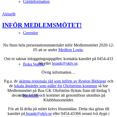
Gästinformation
Aktuellt
INFÖR MEDLEMSMÖTET!
Greenfee
Nu finns hela presentationsmaterialet inför Medlemsmötet 2020-12-
05 att se under
Medlem Login
.
Om ni saknar inloggningsuppgifter, kontakta kansliet på 0454-433
66 eller
boagk@oktv.se
.
Boka Starttid
Övrig information…
P.g.a. de
skärpta regionala råd som införts av Region Blekinge
och
de
lokala åtgärder som gäller för Olofströms kommun
så har
Medlemsmötet på Boa GK Olofström flyttats fram till lördag 5
december 14:00 och kommer att genomföras utomhus på
Banguide
Klubbhusområdet.
För att få delta på mötet krävs föranmälan. Detta ska göras till
kansliet på
boagk@oktv.se
eller 0454-43366 senast två dygn i