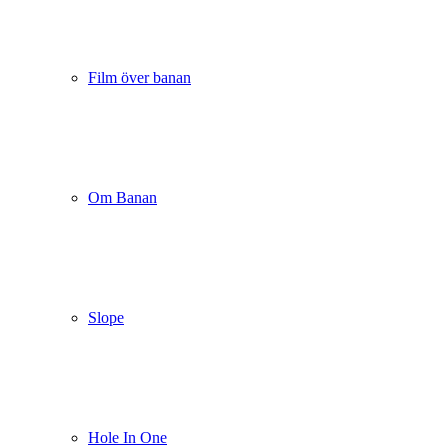
Film över banan
Om Banan
Slope
Hole In One