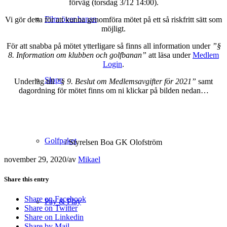
förväg (torsdag 3/12 14:00).
Film över banan
Vi gör detta för att kunna genomföra mötet på ett så riskfritt sätt som
möjligt.
För att snabba på mötet ytterligare så finns all information under
”§
8. Information om klubben och golfbanan”
att läsa under
Medlem
Login
.
Slope
Underlag till
”§ 9. Beslut om Medlemsavgifter för 2021”
samt
dagordning för mötet finns om ni klickar på bilden nedan…
Golfpaket
/ Styrelsen Boa GK Olofström
november 29, 2020
/
av
Mikael
Share this entry
Share on Facebook
Pay & Play
Share on Twitter
Share on Linkedin
Share by Mail