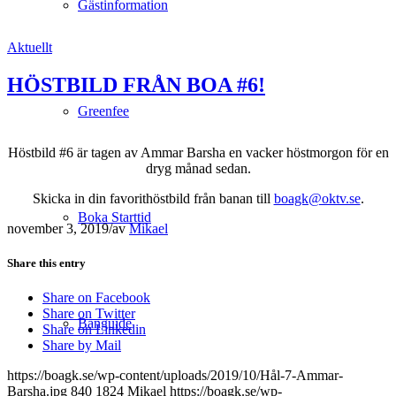
Gästinformation
Aktuellt
HÖSTBILD FRÅN BOA #6!
Greenfee
Höstbild #6 är tagen av Ammar Barsha en vacker höstmorgon för en
dryg månad sedan.
Skicka in din favorithöstbild från banan till
boagk@oktv.se
.
Boka Starttid
november 3, 2019
/
av
Mikael
Share this entry
Share on Facebook
Share on Twitter
Banguide
Share on Linkedin
Share by Mail
https://boagk.se/wp-content/uploads/2019/10/Hål-7-Ammar-
Barsha.jpg
840
1824
Mikael
https://boagk.se/wp-