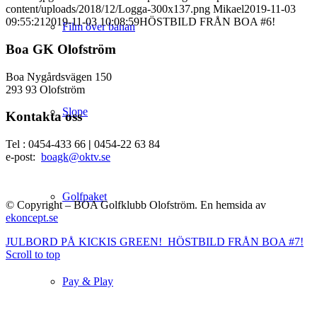
content/uploads/2018/12/Logga-300x137.png
Mikael
2019-11-03
09:55:21
2019-11-03 10:08:59
HÖSTBILD FRÅN BOA #6!
Film över banan
Boa GK Olofström
Boa Nygårdsvägen 150
293 93 Olofström
Slope
Kontakta oss
Tel : 0454-433 66
|
0454-22 63 84
e-post:
boagk@oktv.se
Golfpaket
© Copyright – BOA Golfklubb Olofström. En hemsida av
ekoncept.se
JULBORD PÅ KICKIS GREEN!
HÖSTBILD FRÅN BOA #7!
Scroll to top
Pay & Play