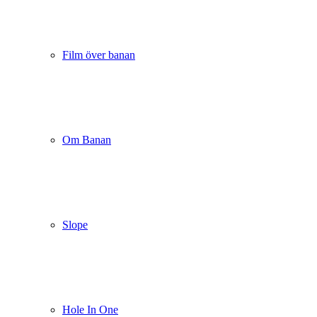
Film över banan
Om Banan
Slope
Hole In One