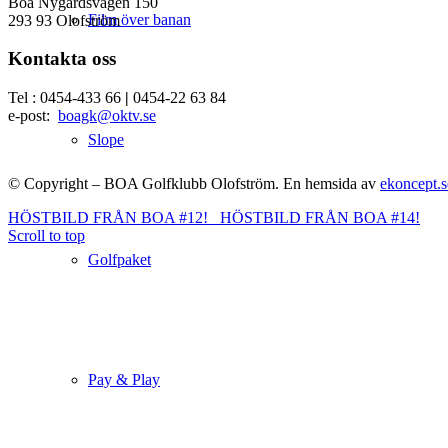
Boa Nygårdsvägen 150
Film över banan
293 93 Olofström
Kontakta oss
Tel : 0454-433 66
|
0454-22 63 84
e-post:
boagk@oktv.se
Slope
© Copyright – BOA Golfklubb Olofström. En hemsida av
ekoncept.s
HÖSTBILD FRÅN BOA #12!
HÖSTBILD FRÅN BOA #14!
Scroll to top
Golfpaket
Pay & Play