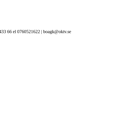
-433 66 el 0760521622 | boagk@oktv.se