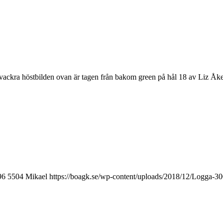
ackra höstbilden ovan är tagen från bakom green på hål 18 av Liz Åk
96
5504
Mikael
https://boagk.se/wp-content/uploads/2018/12/Logga-3