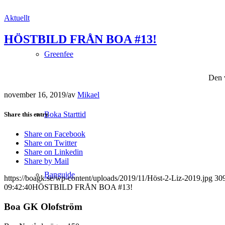
Aktuellt
HÖSTBILD FRÅN BOA #13!
Greenfee
Den v
november 16, 2019
/
av
Mikael
Boka Starttid
Share this entry
Share on Facebook
Share on Twitter
Share on Linkedin
Share by Mail
Banguide
https://boagk.se/wp-content/uploads/2019/11/Höst-2-Liz-2019.jpg
30
09:42:40
HÖSTBILD FRÅN BOA #13!
Boa GK Olofström