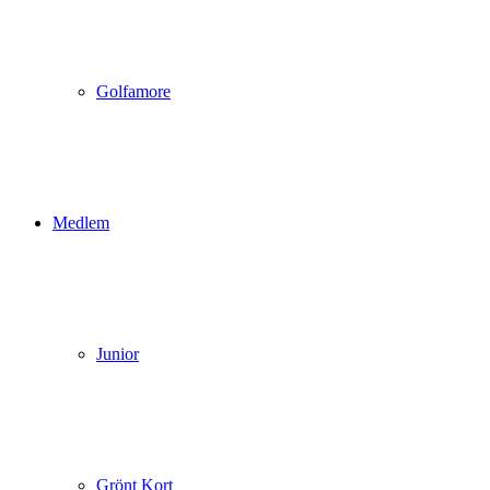
Golfamore
Medlem
Junior
Grönt Kort