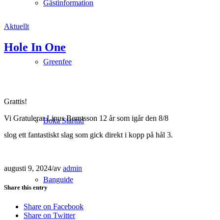
Gästinformation
Aktuellt
Hole In One
Greenfee
Grattis!
Vi Gratulerar Linus Berntsson 12 år som igår den 8/8
Boka Starttid
slog ett fantastiskt slag som gick direkt i kopp på hål 3.
augusti 9, 2024
/
av
admin
Banguide
Share this entry
Share on Facebook
Share on Twitter