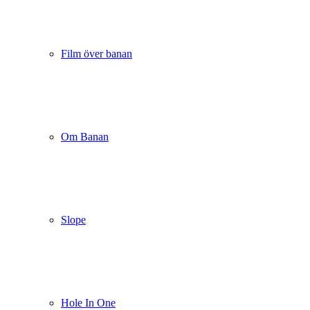
Film över banan
Om Banan
Slope
Hole In One