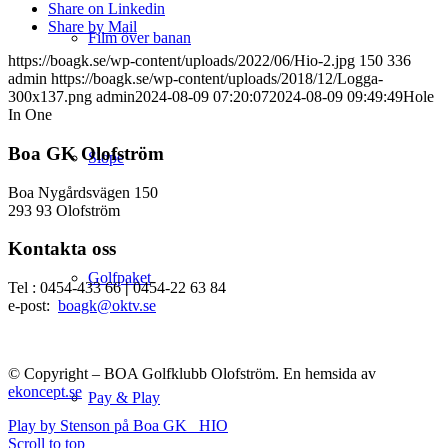
Share on Linkedin
Share by Mail
Film över banan
https://boagk.se/wp-content/uploads/2022/06/Hio-2.jpg
150
336
admin
https://boagk.se/wp-content/uploads/2018/12/Logga-
300x137.png
admin
2024-08-09 07:20:07
2024-08-09 09:49:49
Hole
In One
Boa GK Olofström
Slope
Boa Nygårdsvägen 150
293 93 Olofström
Kontakta oss
Golfpaket
Tel : 0454-433 66
|
0454-22 63 84
e-post:
boagk@oktv.se
© Copyright – BOA Golfklubb Olofström. En hemsida av
ekoncept.se
Pay & Play
Play by Stenson på Boa GK
HIO
Scroll to top