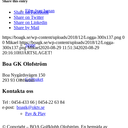
Share this entry
Film över banan
Share on Facebook
Share on Twitter
Share on Linkedin
Share by Mail
https://boagk.se/wp-content/uploads/2018/12/Logga-300x137.png
0
0
Mikael
https://boagk.se/wp-content/uploads/2018/12/Logga-
Slope
300x137.png
Mikael
2020-08-29 11:51:34
2020-08-29
20:16:10
HJÄRTSLAGET!
Boa GK Olofström
Boa Nygårdsvägen 150
Golfpaket
293 93 Olofström
Kontakta oss
Tel : 0454-433 66
|
0454-22 63 84
e-post:
boagk@oktv.se
Pay & Play
© Copyright – BOA Golfklubb Olofström. En hemsida av