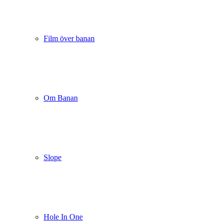
Film över banan
Om Banan
Slope
Hole In One