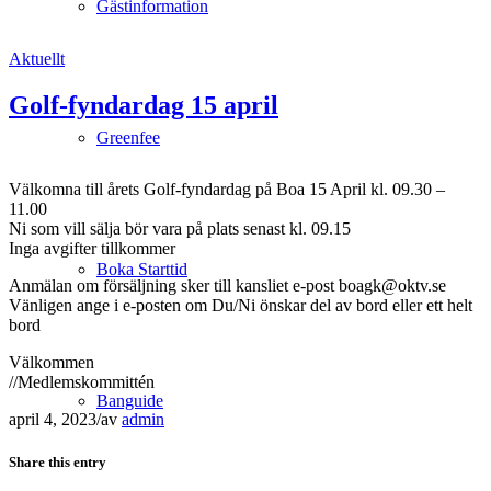
Gästinformation
Aktuellt
Golf-fyndardag 15 april
Greenfee
Välkomna till årets Golf-fyndardag på Boa 15 April kl. 09.30 –
11.00
Ni som vill sälja bör vara på plats senast kl. 09.15
Inga avgifter tillkommer
Boka Starttid
Anmälan om försäljning sker till kansliet e-post boagk@oktv.se
Vänligen ange i e-posten om Du/Ni önskar del av bord eller ett helt
bord
Välkommen
//Medlemskommittén
Banguide
april 4, 2023
/
av
admin
Share this entry