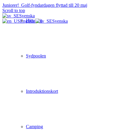
Juniorer!
Golf-fyndardagen flyttad till 20 maj
Scroll to top
Svenska
Hitta Hit
English
Svenska
Sydpoolen
Introduktionskort
Camping