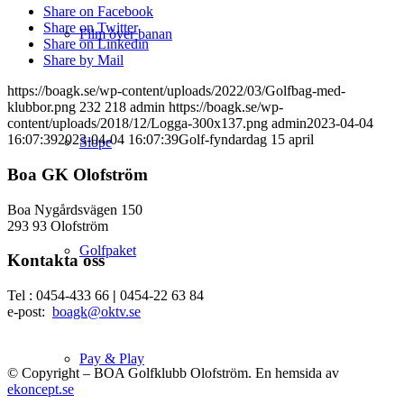
Share on Facebook
Share on Twitter
Film över banan
Share on Linkedin
Share by Mail
https://boagk.se/wp-content/uploads/2022/03/Golfbag-med-
klubbor.png
232
218
admin
https://boagk.se/wp-
content/uploads/2018/12/Logga-300x137.png
admin
2023-04-04
16:07:39
2023-04-04 16:07:39
Golf-fyndardag 15 april
Slope
Boa GK Olofström
Boa Nygårdsvägen 150
293 93 Olofström
Golfpaket
Kontakta oss
Tel : 0454-433 66
|
0454-22 63 84
e-post:
boagk@oktv.se
Pay & Play
© Copyright – BOA Golfklubb Olofström. En hemsida av
ekoncept.se