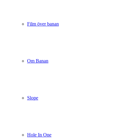
Film över banan
Om Banan
Slope
Hole In One