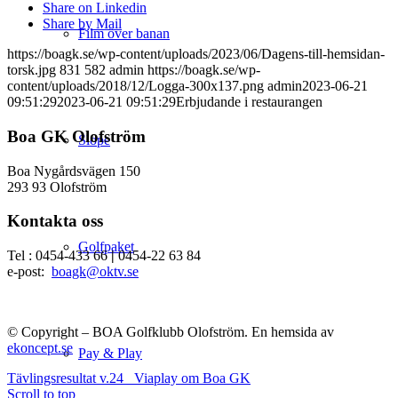
Share on Linkedin
Share by Mail
Film över banan
https://boagk.se/wp-content/uploads/2023/06/Dagens-till-hemsidan-
torsk.jpg
831
582
admin
https://boagk.se/wp-
content/uploads/2018/12/Logga-300x137.png
admin
2023-06-21
09:51:29
2023-06-21 09:51:29
Erbjudande i restaurangen
Boa GK Olofström
Slope
Boa Nygårdsvägen 150
293 93 Olofström
Kontakta oss
Golfpaket
Tel : 0454-433 66
|
0454-22 63 84
e-post:
boagk@oktv.se
© Copyright – BOA Golfklubb Olofström. En hemsida av
ekoncept.se
Pay & Play
Tävlingsresultat v.24
Viaplay om Boa GK
Scroll to top