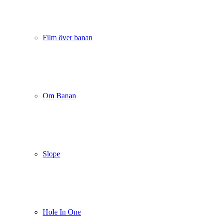
Film över banan
Om Banan
Slope
Hole In One