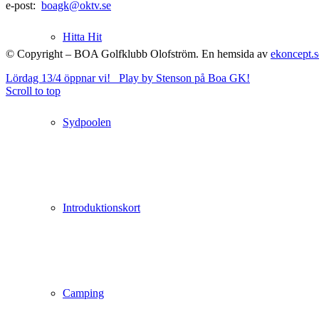
e-post:
boagk@oktv.se
Hitta Hit
© Copyright – BOA Golfklubb Olofström. En hemsida av
ekoncept.s
Lördag 13/4 öppnar vi!
Play by Stenson på Boa GK!
Scroll to top
Sydpoolen
Introduktionskort
Camping