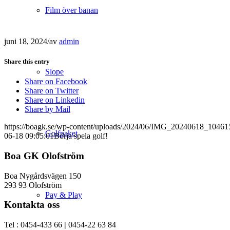
Film över banan
juni 18, 2024
/
av
admin
Share this entry
Slope
Share on Facebook
Share on Twitter
Share on Linkedin
Share by Mail
https://boagk.se/wp-content/uploads/2024/06/IMG_20240618_1046
Golfpaket
06-18 09:05:01
Börja spela golf!
Boa GK Olofström
Boa Nygårdsvägen 150
293 93 Olofström
Pay & Play
Kontakta oss
Tel : 0454-433 66
|
0454-22 63 84