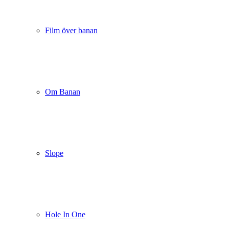
Film över banan
Om Banan
Slope
Hole In One