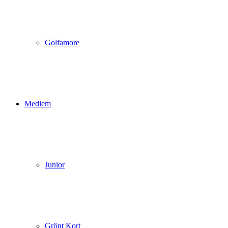
Golfamore
Medlem
Junior
Grönt Kort