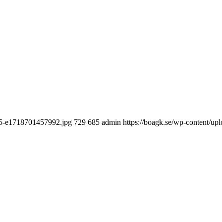
15-e1718701457992.jpg
729
685
admin
https://boagk.se/wp-content/u