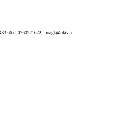
-433 66 el 0760521622 | boagk@oktv.se