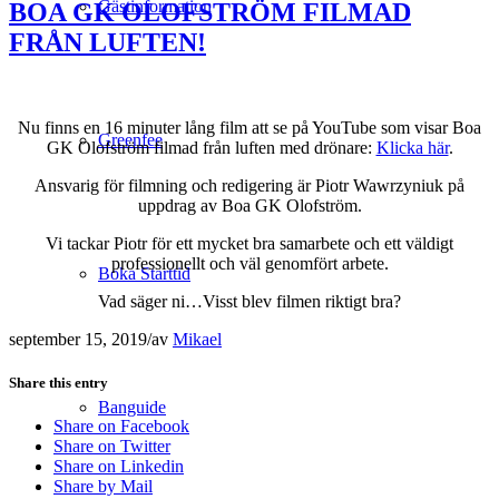
Gästinformation
BOA GK OLOFSTRÖM FILMAD
FRÅN LUFTEN!
Nu finns en 16 minuter lång film att se på YouTube som visar Boa
Greenfee
GK Olofström filmad från luften med drönare:
Klicka här
.
Ansvarig för filmning och redigering är Piotr Wawrzyniuk på
uppdrag av Boa GK Olofström.
Vi tackar Piotr för ett mycket bra samarbete och ett väldigt
professionellt och väl genomfört arbete.
Boka Starttid
Vad säger ni…Visst blev filmen riktigt bra?
september 15, 2019
/
av
Mikael
Share this entry
Banguide
Share on Facebook
Share on Twitter
Share on Linkedin
Share by Mail