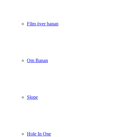
Film över banan
Om Banan
Slope
Hole In One