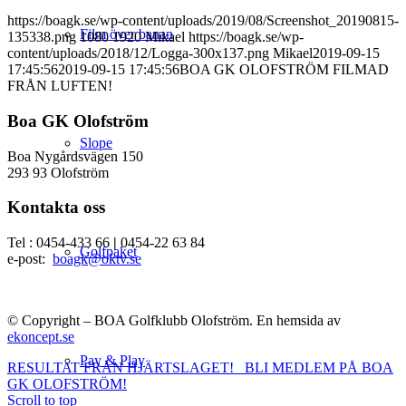
https://boagk.se/wp-content/uploads/2019/08/Screenshot_20190815-
Film över banan
135338.png
1080
1920
Mikael
https://boagk.se/wp-
content/uploads/2018/12/Logga-300x137.png
Mikael
2019-09-15
17:45:56
2019-09-15 17:45:56
BOA GK OLOFSTRÖM FILMAD
FRÅN LUFTEN!
Boa GK Olofström
Slope
Boa Nygårdsvägen 150
293 93 Olofström
Kontakta oss
Tel : 0454-433 66
|
0454-22 63 84
Golfpaket
e-post:
boagk@oktv.se
© Copyright – BOA Golfklubb Olofström. En hemsida av
ekoncept.se
Pay & Play
RESULTAT FRÅN HJÄRTSLAGET!
BLI MEDLEM PÅ BOA
GK OLOFSTRÖM!
Scroll to top