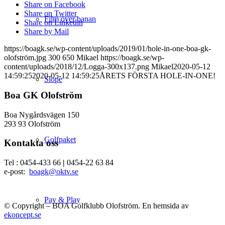
Share on Facebook
Share on Twitter
Film över banan
Share on Linkedin
Share by Mail
https://boagk.se/wp-content/uploads/2019/01/hole-in-one-boa-gk-
olofström.jpg
300
650
Mikael
https://boagk.se/wp-
content/uploads/2018/12/Logga-300x137.png
Mikael
2020-05-12
14:59:25
2020-05-12 14:59:25
ÅRETS FÖRSTA HOLE-IN-ONE!
Slope
Boa GK Olofström
Boa Nygårdsvägen 150
293 93 Olofström
Golfpaket
Kontakta oss
Tel : 0454-433 66
|
0454-22 63 84
e-post:
boagk@oktv.se
Pay & Play
© Copyright – BOA Golfklubb Olofström. En hemsida av
ekoncept.se