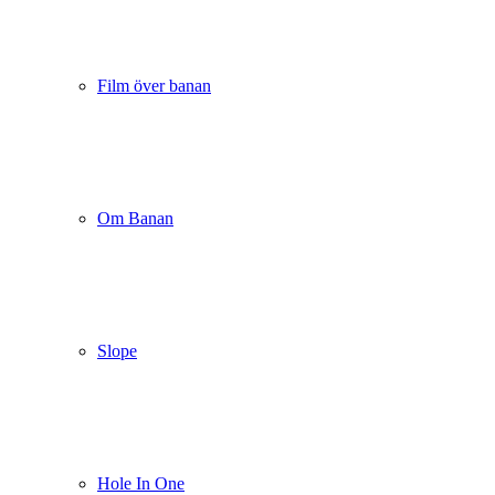
Film över banan
Om Banan
Slope
Hole In One