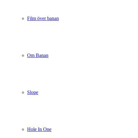
Film över banan
Om Banan
Slope
Hole In One