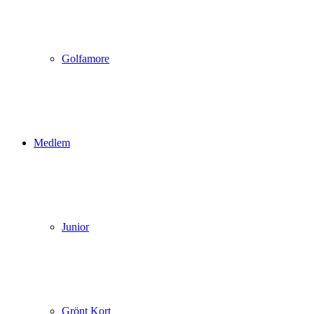
Golfamore
Medlem
Junior
Grönt Kort