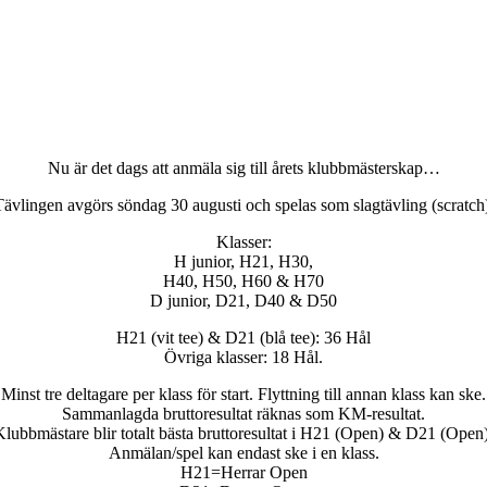
Nu är det dags att anmäla sig till årets klubbmästerskap…
ävlingen avgörs söndag 30 augusti och spelas som slagtävling (scratch
Klasser:
H junior, H21, H30,
H40, H50, H60 & H70
D junior, D21, D40 & D50
H21 (vit tee) & D21 (blå tee): 36 Hål
Övriga klasser: 18 Hål.
Minst tre deltagare per klass för start. Flyttning till annan klass kan ske.
Sammanlagda bruttoresultat räknas som KM-resultat.
Klubbmästare blir totalt bästa bruttoresultat i H21 (Open) & D21 (Open)
Anmälan/spel kan endast ske i en klass.
H21=Herrar Open