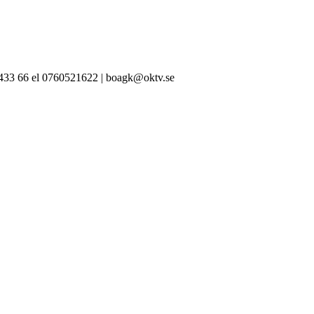
-433 66 el 0760521622 | boagk@oktv.se