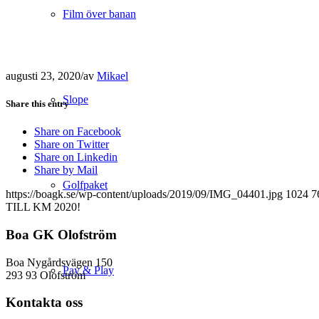
Film över banan
augusti 23, 2020
/
av
Mikael
Slope
Share this entry
Share on Facebook
Share on Twitter
Share on Linkedin
Share by Mail
Golfpaket
https://boagk.se/wp-content/uploads/2019/09/IMG_04401.jpg
1024
7
TILL KM 2020!
Boa GK Olofström
Boa Nygårdsvägen 150
Pay & Play
293 93 Olofström
Kontakta oss