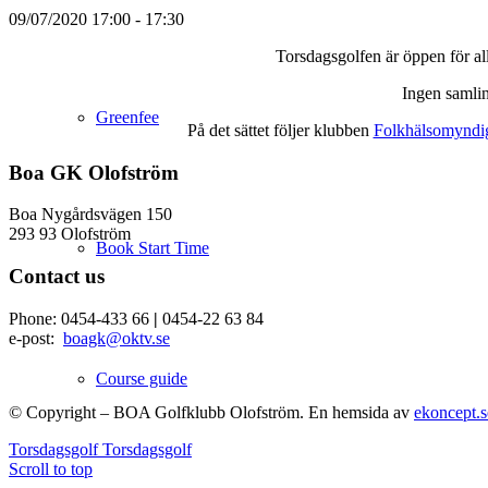
09/07/2020
17:00 - 17:30
Torsdagsgolfen är öppen för all
Ingen samlin
Greenfee
På det sättet följer klubben
Folkhälsomyndigh
Boa GK Olofström
Boa Nygårdsvägen 150
293 93 Olofström
Book Start Time
Contact us
Phone: 0454-433 66
|
0454-22 63 84
e-post:
boagk@oktv.se
Course guide
© Copyright – BOA Golfklubb Olofström. En hemsida av
ekoncept.s
Torsdagsgolf
Torsdagsgolf
Scroll to top