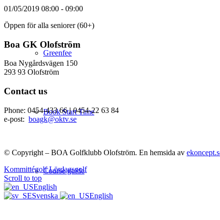
01/05/2019
08:00 - 09:00
Öppen för alla seniorer (60+)
Boa GK Olofström
Greenfee
Boa Nygårdsvägen 150
293 93 Olofström
Contact us
Phone: 0454-433 66
|
0454-22 63 84
Book Start Time
e-post:
boagk@oktv.se
© Copyright – BOA Golfklubb Olofström. En hemsida av
ekoncept.s
Kommittégolf
Lördagsgolf
Course guide
Scroll to top
English
Svenska
English