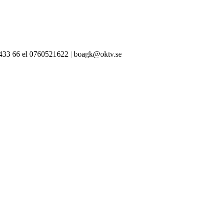
-433 66 el 0760521622 | boagk@oktv.se