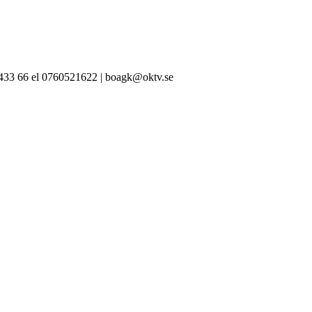
-433 66 el 0760521622 | boagk@oktv.se