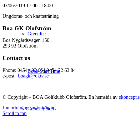
03/06/2019
17:00 - 18:00
Ungdoms- och knatteträning
Boa GK Olofström
Greenfee
Boa Nygårdsvägen 150
293 93 Olofström
Contact us
Phone: 0454-433 66
|
0454-22 63 84
Book Start Time
e-post:
boagk@oktv.se
© Copyright – BOA Golfklubb Olofström. En hemsida av
ekoncept.s
Juniorträning
Juniorträning
Course guide
Scroll to top