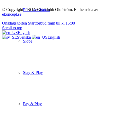
© Copyright – BOA Golfklubb Olofström. En hemsida av
Film över banan
ekoncept.se
Onsdagsgolfen
Startförbud fram till kl 15:00
Scroll to top
English
Svenska
English
Slope
Stay & Play
Pay & Play