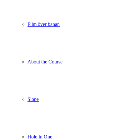
Film över banan
About the Course
Slope
Hole In One