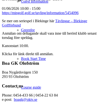
Guest information
01/06/2026
10:00 - 15:00
https://mingolf.golf.se/tavling/information/5454096
Se mer om seriespel i Blekinge här
Tävlingar – Blekinge
Golfförbund
Greenfee
Anmälan om deltagande skall vara inne till berörd klubb senast
torsdag före speldag.
Kanonstart 10:00.
Klicka för länk direkt till anmälan.
Book Start Time
Boa GK Olofström
Boa Nygårdsvägen 150
293 93 Olofström
Contact us
Course guide
Phone: 0454-433 66
|
0454-22 63 84
e-post:
boagk@oktv.se