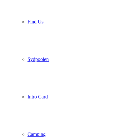
Find Us
Sydpoolen
Intro Card
Camping