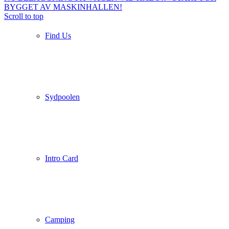
BYGGET AV MASKINHALLEN!
Scroll to top
Find Us
Sydpoolen
Intro Card
Camping