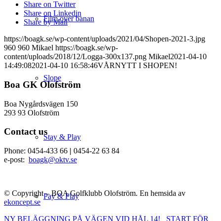
Share on Twitter
Share on Linkedin
Film över banan
Share by Mail
https://boagk.se/wp-content/uploads/2021/04/Shopen-2021-3.jpg
960
960
Mikael
https://boagk.se/wp-
content/uploads/2018/12/Logga-300x137.png
Mikael
2021-04-10
14:49:08
2021-04-10 16:58:46
VÅRNYTT I SHOPEN!
Slope
Boa GK Olofström
Boa Nygårdsvägen 150
293 93 Olofström
Contact us
Stay & Play
Phone: 0454-433 66
|
0454-22 63 84
e-post:
boagk@oktv.se
© Copyright – BOA Golfklubb Olofström. En hemsida av
Pay & Play
ekoncept.se
NY BELÄGGNING PÅ VÄGEN VID HÅL 14!
START FÖR