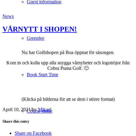
Guest information
News
VÅRNYTT I SHOPEN!
Greenfee
Nu har Golfshopen på Boa öppnat för säsongen.
Kom in och kolla upp alla snygga vårnyheter och logotröjor från
Cobra Puma Golf. 🙂
Book Start Time
.
(Klicka på bilderna för att se dem i större format)
April 10, 2021
/
by
Mikael
Course guide
Share this entry
Share on Facebook