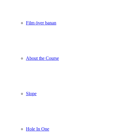
Film över banan
About the Course
Slope
Hole In One