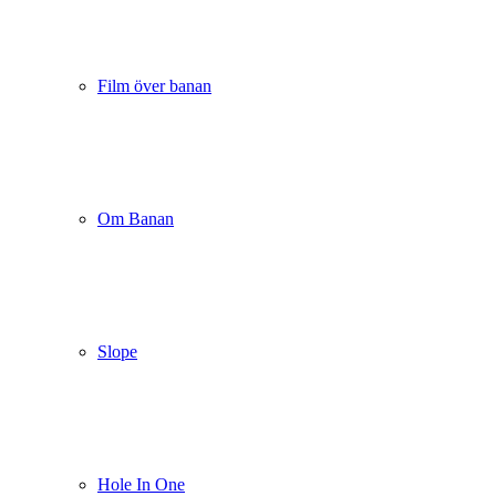
Film över banan
Om Banan
Slope
Hole In One