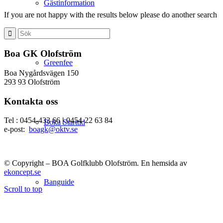
Gästinformation
If you are not happy with the results below please do another search
Boa GK Olofström
Greenfee
Boa Nygårdsvägen 150
293 93 Olofström
Kontakta oss
Tel : 0454-433 66
|
0454-22 63 84
Boka Starttid
e-post:
boagk@oktv.se
© Copyright – BOA Golfklubb Olofström. En hemsida av
ekoncept.se
Banguide
Scroll to top