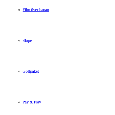
Film över banan
Slope
Golfpaket
Pay & Play