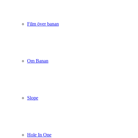
Film över banan
Om Banan
Slope
Hole In One