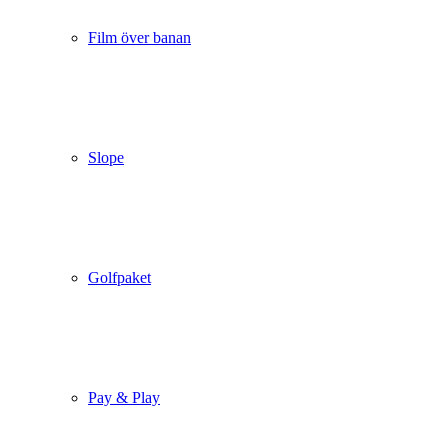
Film över banan
Slope
Golfpaket
Pay & Play