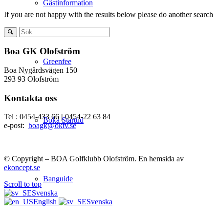
Gästinformation
If you are not happy with the results below please do another search
Boa GK Olofström
Greenfee
Boa Nygårdsvägen 150
293 93 Olofström
Kontakta oss
Tel : 0454-433 66
|
0454-22 63 84
Boka Starttid
e-post:
boagk@oktv.se
© Copyright – BOA Golfklubb Olofström. En hemsida av
ekoncept.se
Banguide
Scroll to top
Svenska
English
Svenska